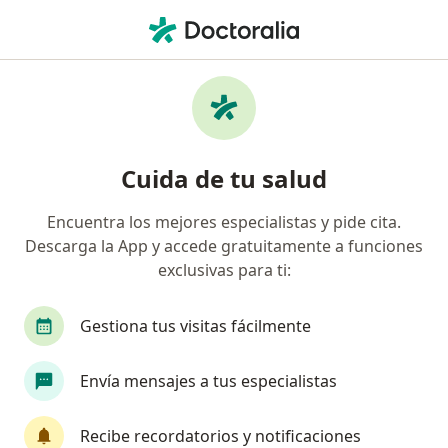
Men
Especialista En Medicina Domiciliaria • Bogotá, Cundinamarca
Filtros
Seguro
Mapa
Especialistas en medicina domiciliaria en
Cuida de tu salud
Bogotá
Encuentra los mejores especialistas y pide cita.
Descarga la App y accede gratuitamente a funciones
¿Cuál es tu compañía aseguradora?
exclusivas para ti:
Gestiona tus visitas fácilmente
Envía mensajes a tus especialistas
Recibe recordatorios y notificaciones