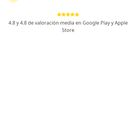
Dr. Carlos Eduardo Barrera Manrique
·
Ver
Especialista en medicina domiciliaria, Médico general
más
4.8 y 4.8 de valoración media en Google Play y Apple
89 opiniones
Store
Dirección 1
Dirección 2
Dirección 3
Direcció
Calle 25B #69d-47, Bogotá
•
Mapa
Consulta medica SOLO DOMICILIARIA en TODO Bogotá. Orientacion medica telefonica y por videollamada.
Consulta en línea
desde $ 70.000
Este especialista no ofrece reserva de cita en línea en esta dirección.
Solicita una cita