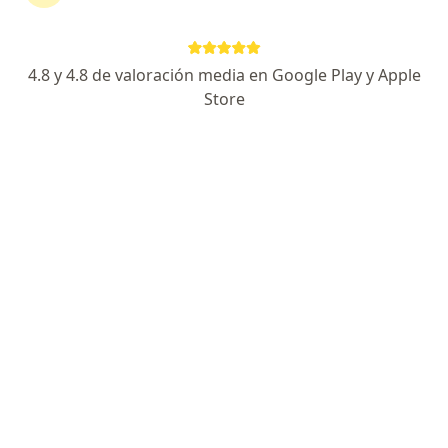
4.8 y 4.8 de valoración media en Google Play y Apple
Dr. Carlos Báez-Silva
Store
·
Ver más
Médico general
33 opiniones
Dirección 1
Dirección 2
En línea
Bogotá
•
Mapa
Bogotá - Consulta Domiciliaria Medicina Funcional Biorreguladora
Sueroterapia
desde $ 160.000
Este especialista no ofrece reserva de cita en línea en esta dirección.
Solicita una cita