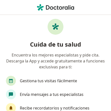
Men
Diabetes De Tipo 1 Diabetes Mellitus Dependiente De Insulina Diabetes Juvenil • Bogotá, Cundinamarca
Filtros
• 1
Seguro
Mapa
Especialistas en Diabetes de Tipo 1
Cuida de tu salud
(Diabetes Mellitus Dependiente de Insulina;
Diabetes Juvenil) en Bogotá
Encuentra los mejores especialistas y pide cita.
Descarga la App y accede gratuitamente a funciones
¿Qué especialidad estás buscando?
exclusivas para ti:
Médico general
Internista
Especialista e
Gestiona tus visitas fácilmente
Envía mensajes a tus especialistas
Recibe recordatorios y notificaciones