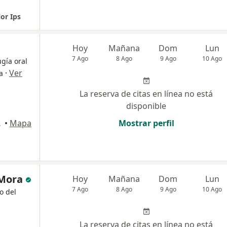
or Ips
Hoy
Mañana
Dom
Lun
7 Ago
8 Ago
9 Ago
10 Ago
ugía oral
·
Ver
a
La reserva de citas en línea no está
disponible
da, Cali
•
Mapa
Mostrar perfil
 Mora
Hoy
Mañana
Dom
Lun
7 Ago
8 Ago
9 Ago
10 Ago
o del
La reserva de citas en línea no está