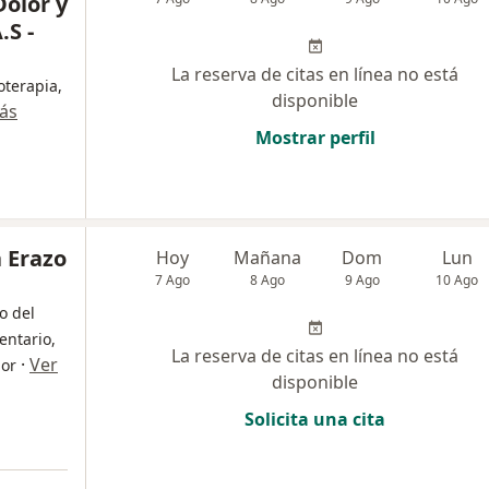
Dolor y
.S -
La reserva de citas en línea no está
oterapia,
disponible
ás
Mostrar perfil
 Erazo
Hoy
Mañana
Dom
Lun
7 Ago
8 Ago
9 Ago
10 Ago
o del
entario,
La reserva de citas en línea no está
·
Ver
dor
disponible
Solicita una cita