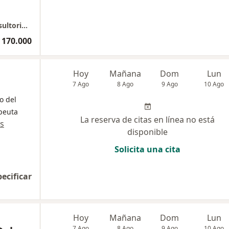
Dr. Martin Ramos - Medicina del dolor - Consultorio 808
 170.000
Hoy
Mañana
Dom
Lun
7 Ago
8 Ago
9 Ago
10 Ago
o del
apeuta
La reserva de citas en línea no está
s
disponible
Solicita una cita
pecificar
Hoy
Mañana
Dom
Lun
7 Ago
8 Ago
9 Ago
10 Ago