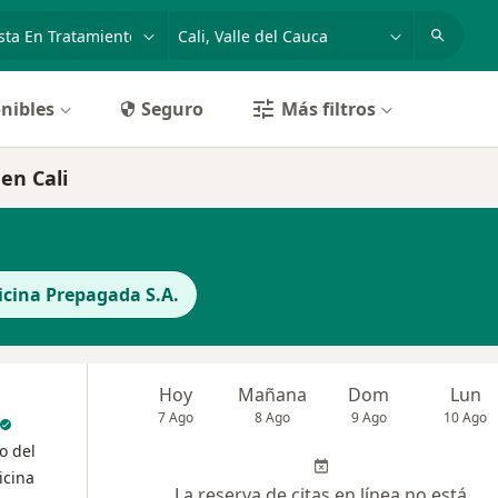
dad, enfermedad o nombre
p. ej. Bogotá
nibles
Seguro
Más filtros
en Cali
cina Prepagada S.A.
Hoy
Mañana
Dom
Lun
7 Ago
8 Ago
9 Ago
10 Ago
o del
icina
La reserva de citas en línea no está