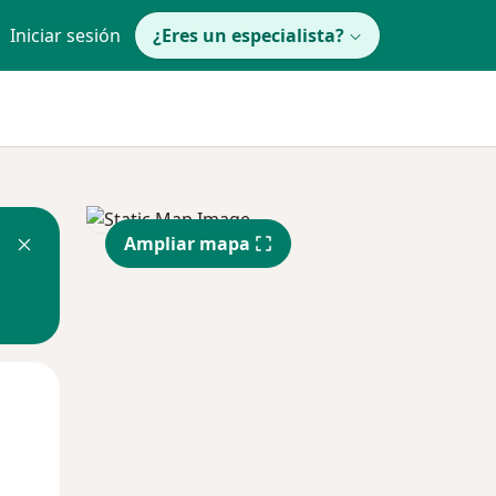
Iniciar sesión
¿Eres un especialista?
Ampliar mapa
Mar
Mié
Jue
11 Ago
12 Ago
13 Ago