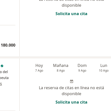
disponible
Solicita una cita
 180.000
Hoy
Mañana
Dom
Lun
7 Ago
8 Ago
9 Ago
10 Ago
o del
apeuta
s
La reserva de citas en línea no está
disponible
Solicita una cita