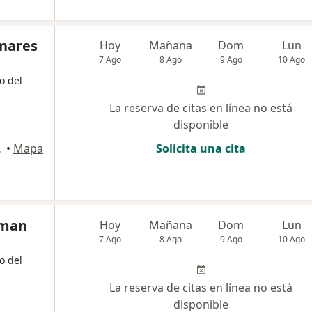
inares
Hoy
Mañana
Dom
Lun
7 Ago
8 Ago
9 Ago
10 Ago
o del
La reserva de citas en línea no está
disponible
2, Cali
•
Mapa
Solicita una cita
oman
Hoy
Mañana
Dom
Lun
7 Ago
8 Ago
9 Ago
10 Ago
o del
La reserva de citas en línea no está
disponible