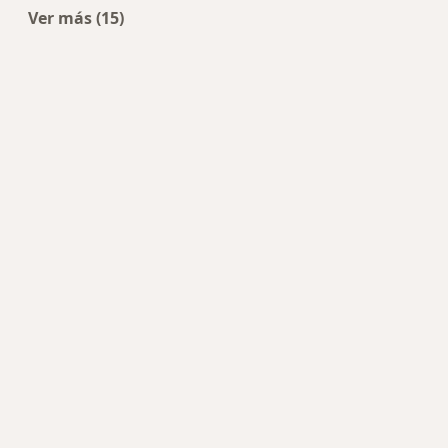
Ver más (15)
Más en esta categoría: Enfermedades más tra