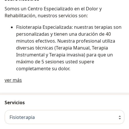
Somos un Centro Especializado en el Dolor y
Rehabilitación, nuestros servicios son:
Fisioterapia Especializada: nuestras terapias son
personalizadas y tienen una duración de 40
minutos efectivos. Nuestra profesional utiliza
diversas técnicas (Terapia Manual, Terapia
Instrumental y Terapia invasiva) para que un
máximo de 5 sesiones usted supere
completamente su dolor.
Sobre nosotros
ver más
Sueroterapia: Aplicación de sueros
especializados para la necesidad que usted
presente.
Servicios
Medicina general: Atención oportuna e integral
de molestias generales, programas de
Fisioterapia
promoción y prevención y realización de
procedimientos menores.