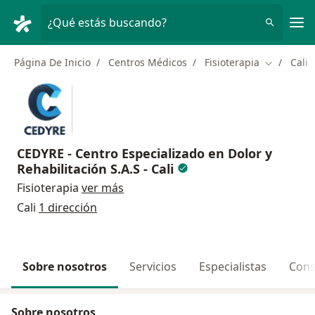
Men
¿Qué estás buscando?
Página De Inicio
Centros Médicos
Fisioterapia
Cali
Cambiar d
CEDYRE - Centro Especializado en Dolor y
Rehabilitación S.A.S - Cali
Fisioterapia
ver más
Cali
1 dirección
Sobre nosotros
Servicios
Especialistas
Cons
Sobre nosotros