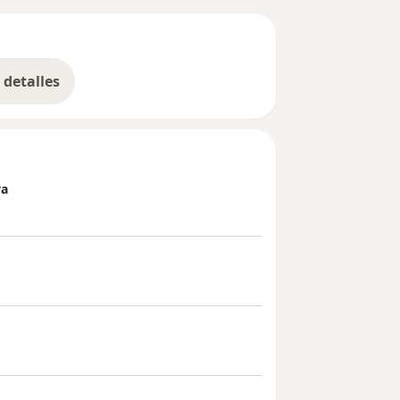
detalles
bre la experiencia
va