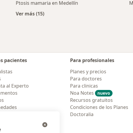
Ptosis mamaria en Medellín
M
Ver más (15)
Más en esta categoría: Enfermedades más 
os pacientes
Para profesionales
listas
Planes y precios
s
Para doctores
ta al Experto
Para clinicas
amentos
Noa Notes
nuevo
os
Recursos gratuitos
medades
Condiciones de los Planes
tas Frecuentes
Doctoralia
ión para móvil
e