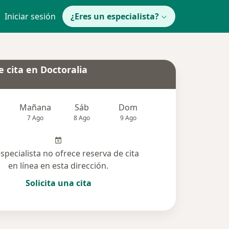
Iniciar sesión
¿Eres un especialista?
 cita en Doctoralia
Mañana
Sáb
Dom
Lun
Mar
7 Ago
8 Ago
9 Ago
10 Ago
11 Ag
especialista no ofrece reserva de cita
en línea en esta dirección.
Solicita una cita