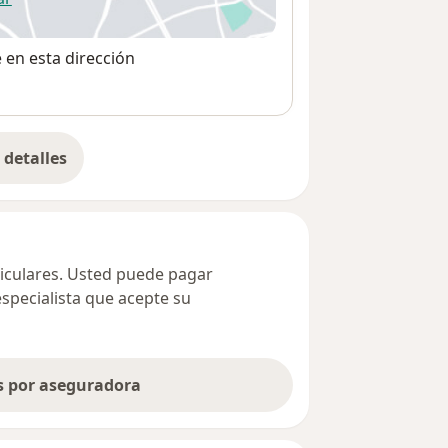
 abre en una nueva pestaña
e en esta dirección
detalles
bre la dirección
ticulares. Usted puede pagar
especialista que acepte su
as por aseguradora