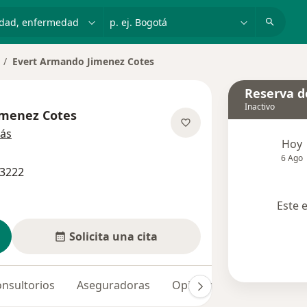
dad, enfermedad o nombre
p. ej. Bogotá
Evert Armando Jimenez Cotes
mbiar de ciudad
Reserva de
Inactivo
imenez Cotes
sobre las especializaciones
ás
Hoy
6 Ago
13222
Este 
Solicita una cita
nsultorios
Aseguradoras
Opiniones (1)