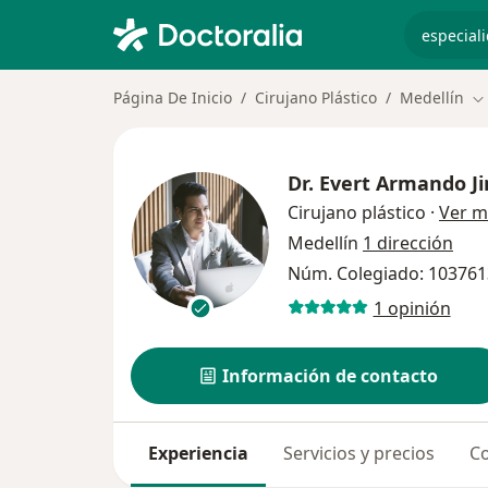
especiali
Página De Inicio
Cirujano Plástico
Medellín
Ca
Dr.
Evert Armando J
Cirujano plástico
·
Ver m
Medellín
1 dirección
Núm. Colegiado: 10376
1 opinión
Información de contacto
Experiencia
Servicios y precios
Co