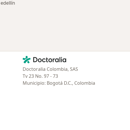
edellín
tratadas
Contacto
Doctoralia - Página de inicio
Doctoralia Colombia, SAS
Tv 23 No. 97 - 73
Municipio: Bogotá D.C., Colombia