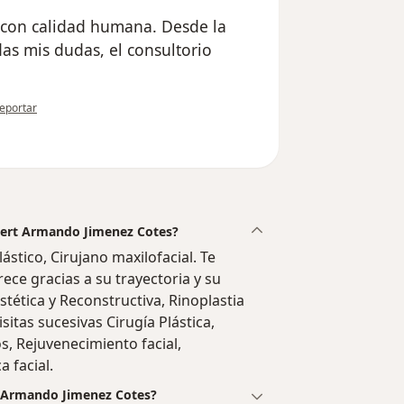
y con calidad humana. Desde la
as mis dudas, el consultorio
n opinión del usuario María
eportar
Evert Armando Jimenez Cotes?
stico, Cirujano maxilofacial. Te
ece gracias a su trayectoria y su
Estética y Reconstructiva, Rinoplastia
sitas sucesivas Cirugía Plástica,
s, Rejuvenecimiento facial,
a facial.
t Armando Jimenez Cotes?