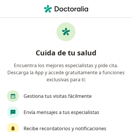
Men
Fisioterapeuta • Barranquilla, Atlántico
Filtros
Seguro:
Compañía De Seguros
Fisioterapeutas recomendados de
Cuida de tu salud
Compañía De Seguros Bolívar S.A. en
Barranquilla
Encuentra los mejores especialistas y pide cita.
Descarga la App y accede gratuitamente a funciones
exclusivas para ti:
Gestiona tus visitas fácilmente
Envía mensajes a tus especialistas
Dra. Maria De La Espriella Martelo
Recibe recordatorios y notificaciones
·
Ver más
Fisioterapeuta