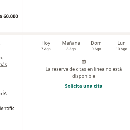
$ 60.000
z
Hoy
Mañana
Dom
Lun
7 Ago
8 Ago
9 Ago
10 Ago
o,
más
La reserva de citas en línea no está
disponible
Solicita una cita
GÍA
ientífic