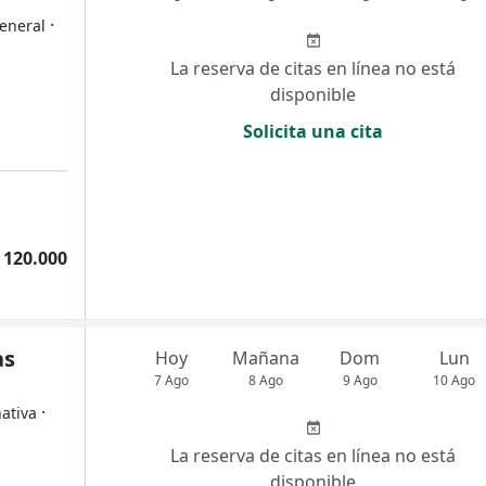
·
eneral
La reserva de citas en línea no está
disponible
Solicita una cita
 120.000
as
Hoy
Mañana
Dom
Lun
7 Ago
8 Ago
9 Ago
10 Ago
·
ativa
La reserva de citas en línea no está
disponible