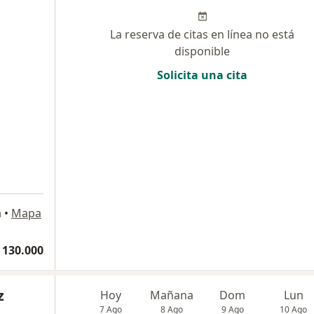
La reserva de citas en línea no está
disponible
Solicita una cita
a
•
Mapa
 130.000
z
Hoy
Mañana
Dom
Lun
7 Ago
8 Ago
9 Ago
10 Ago