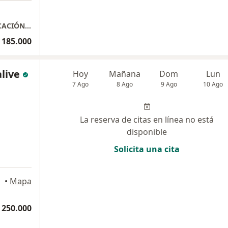
Consulta Medicina funcional BIODESCODIFICACIÓN (BLS)
 185.000
live
Hoy
Mañana
Dom
Lun
7 Ago
8 Ago
9 Ago
10 Ago
La reserva de citas en línea no está
disponible
Solicita una cita
a
•
Mapa
 250.000