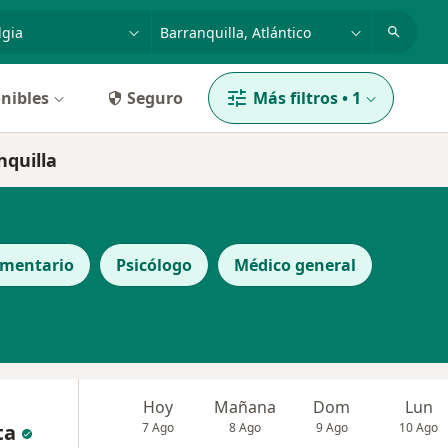
dad, enfermedad o nombre
p. ej. Bogotá
nibles
Seguro
Más filtros
•
1
nquilla
ementario
Psicólogo
Médico general
Hoy
Mañana
Dom
Lun
ta
7 Ago
8 Ago
9 Ago
10 Ago