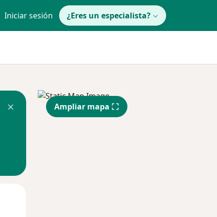
Iniciar sesión
¿Eres un especialista?
Ampliar mapa
Mar
Mié
Jue
11 Ago
12 Ago
13 Ago