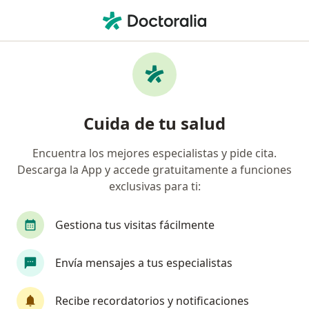
Men
Fractura De Codo • Barranquilla, Atlántico
Filtros
• 1
Seguro
Mapa
Especialistas en Fractura de codo en
Cuida de tu salud
Barranquilla
Encuentra los mejores especialistas y pide cita.
Descarga la App y accede gratuitamente a funciones
¿Qué especialidad estás buscando?
exclusivas para ti:
Fisioterapeuta
Ortopedista y Traumatólogo
Gestiona tus visitas fácilmente
Envía mensajes a tus especialistas
Recibe recordatorios y notificaciones