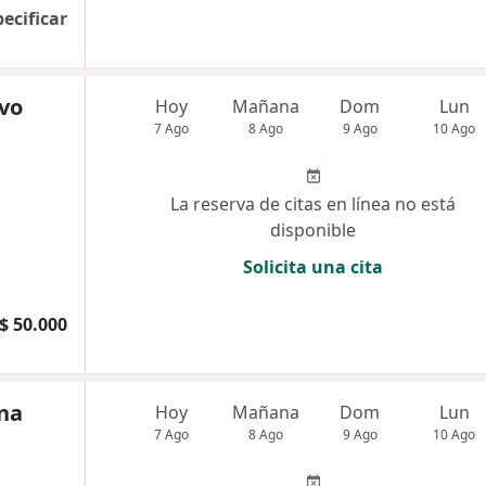
pecificar
lvo
Hoy
Mañana
Dom
Lun
7 Ago
8 Ago
9 Ago
10 Ago
La reserva de citas en línea no está
disponible
Solicita una cita
$ 50.000
ina
Hoy
Mañana
Dom
Lun
7 Ago
8 Ago
9 Ago
10 Ago