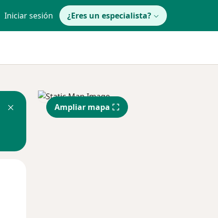
Iniciar sesión
¿Eres un especialista?
Ampliar mapa
Mar
Mié
Jue
11 Ago
12 Ago
13 Ago