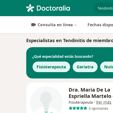
especiali
Consulta en línea
Fechas dispo
Especialistas en Tendinitis de miembro
¿Qué especialidad estás buscando?
Fisioterapeuta
Geriatra
Nutr
Dra. Maria De La
Espriella Martelo
·
Ver más
Fisioterapeuta
3 opiniones