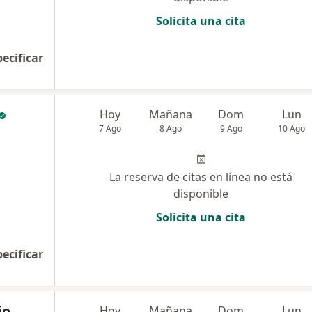
Solicita una cita
pecificar
Hoy
Mañana
Dom
Lun
7 Ago
8 Ago
9 Ago
10 Ago
La reserva de citas en línea no está
disponible
Solicita una cita
pecificar
io
Hoy
Mañana
Dom
Lun