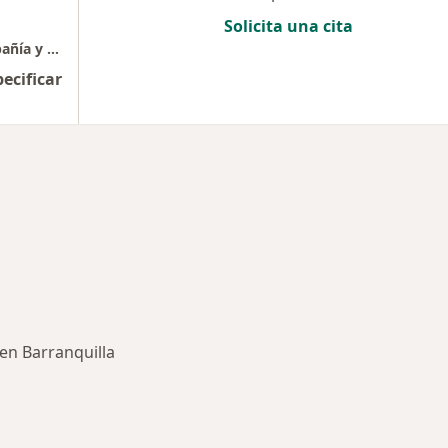
Solicita una cita
Mayor Cuidado- Servicios de Cuidado, Compañía y Estimulación Para Adultos Mayores
pecificar
en Barranquilla
rmedades en Barranquilla