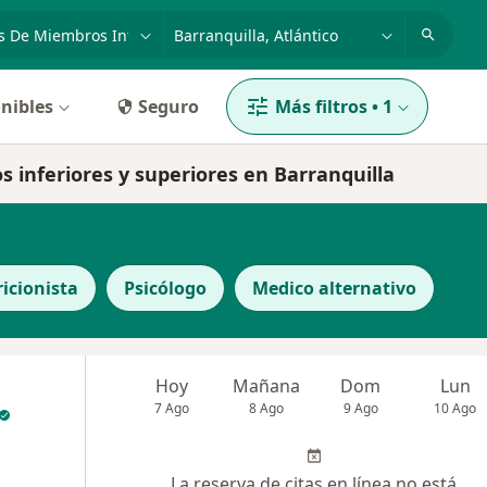
dad, enfermedad o nombre
p. ej. Bogotá
nibles
Seguro
Más filtros
•
1
s inferiores y superiores en Barranquilla
icionista
Psicólogo
Medico alternativo
Hoy
Mañana
Dom
Lun
7 Ago
8 Ago
9 Ago
10 Ago
La reserva de citas en línea no está