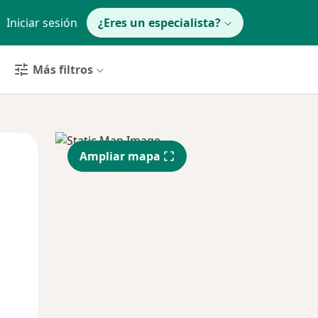
Iniciar sesión
¿Eres un especialista?
Más filtros
Mié
Jue
Vie
Ampliar mapa
12 Ago
13 Ago
14 Ago