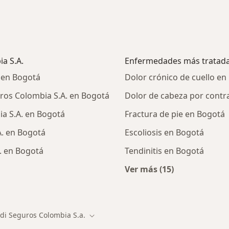
a S.A.
Enfermedades más tratad
 en Bogotá
Dolor crónico de cuello en
ros Colombia S.A. en Bogotá
Dolor de cabeza por contr
a S.A. en Bogotá
Fractura de pie en Bogotá
. en Bogotá
Escoliosis en Bogotá
. en Bogotá
Tendinitis en Bogotá
Ver más (15)
alistas de HDI Seguros Colombia S.A.
Más en esta catego
di Seguros Colombia S.a.
dad
Cambiar de ciudad