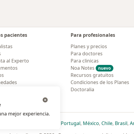
os pacientes
Para profesionales
listas
Planes y precios
s
Para doctores
ta al Experto
Para clinicas
amentos
Noa Notes
nuevo
os
Recursos gratuitos
medades
Condiciones de los Planes
tas Frecuentes
Doctoralia
ión para móvil
e
na mejor experiencia.
ueva pestaña
en una nueva pestaña
e abre en una nueva pestaña
se abre en una nueva pestaña
se abre en una nueva pestaña
se abre en una nueva pestaña
se abre en una nueva p
se abre en una
se abre e
se
Italia
,
Deutschland
,
Česko
,
Portugal
,
México
,
Chile
,
Brasil
,
A