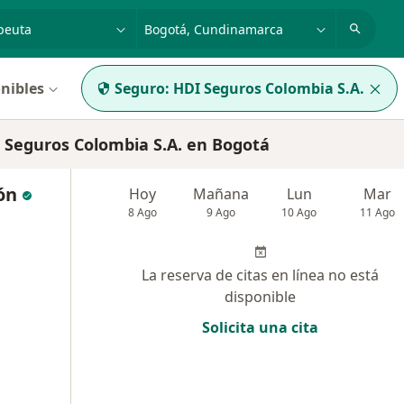
dad, enfermedad o nombre
p. ej. Bogotá
nibles
Seguro:
HDI Seguros Colombia S.A.
 Seguros Colombia S.A. en Bogotá
ón
Hoy
Mañana
Lun
Mar
8 Ago
9 Ago
10 Ago
11 Ago
La reserva de citas en línea no está
disponible
Solicita una cita