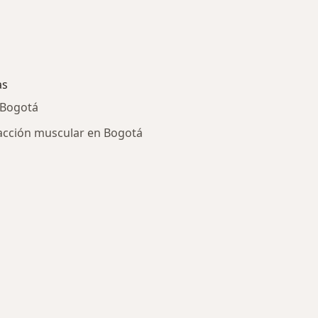
as
 Bogotá
acción muscular en Bogotá
ría: Enfermedades más tratadas