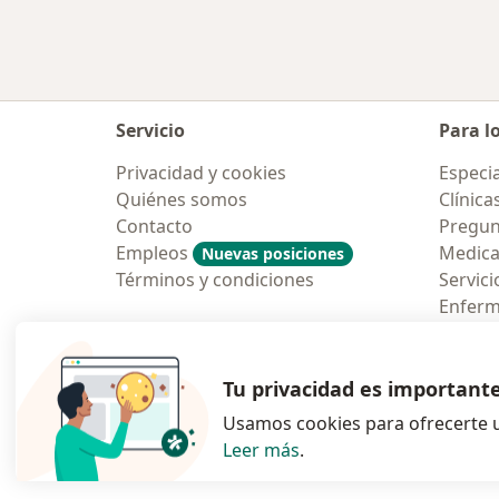
Servicio
Para l
Privacidad y cookies
Especia
Quiénes somos
Clínica
Contacto
Pregun
Empleos
Medic
Nuevas posiciones
Términos y condiciones
Servici
Enfer
Pregun
Aplicac
Tu privacidad es important
Usamos cookies para ofrecerte u
Leer más
.
se abre en una n
se abre 
s
Polska
,
Türkiye
,
España
,