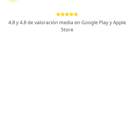
Página De Inicio
Fisioterapeuta
Bogotá
Soat
Cambiar d
4.8 y 4.8 de valoración media en Google Play y Apple
Store
No hemos encontrado ningún
Fisioterapeuta en Bogotá, Cundinamarca