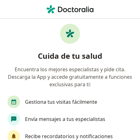
Men
Fisioterapeuta • Bogotá, Cundinamarca
Búsquedas relacionadas
Enfermedades más tratadas
Dolor crónico de cuello en Bogotá
Cuida de tu salud
Dolor de cabeza por contracción muscular en
Bogotá
Encuentra los mejores especialistas y pide cita.
Descarga la App y accede gratuitamente a funciones
Fractura de pie en Bogotá
exclusivas para ti:
Escoliosis en Bogotá
Gestiona tus visitas fácilmente
Tendinitis en Bogotá
Ver más (15)
Envía mensajes a tus especialistas
Más en esta categoría: Enfermedades más tr
Recibe recordatorios y notificaciones