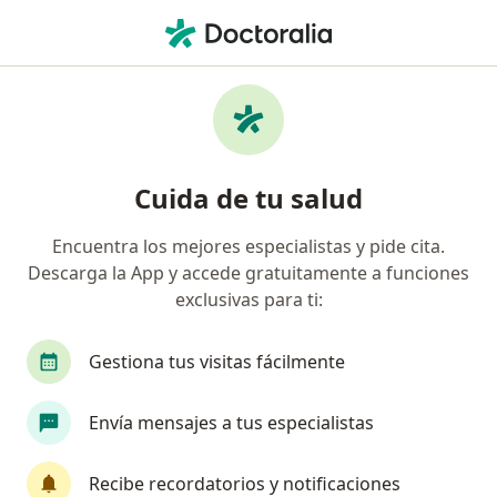
Men
Parálisis Facial • Bogotá, Cundinamarca
Filtros
• 1
Seguro
Mapa
Especialistas en Parálisis facial en Bogotá
Cuida de tu salud
Encuentra los mejores especialistas y pide cita.
¿Qué especialidad estás buscando?
Descarga la App y accede gratuitamente a funciones
Fisioterapeuta
exclusivas para ti:
Terapeuta complementario
Gestiona tus visitas fácilmente
Medico alternativo
Médico general
Envía mensajes a tus especialistas
Psicólogo
Ver más
Recibe recordatorios y notificaciones