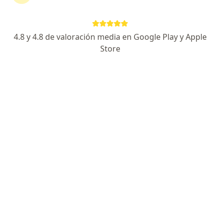
4.8 y 4.8 de valoración media en Google Play y Apple
Store
Dr. Samuel Andrés Castro Figueroa
·
Ver más
Medico alternativo, Terapeuta complementario
48 opiniones
Manejo de Dolor
Esp. homeopatia y Maestria en Terapia Neural
Puntualidad, Empatia, Disponibilidad y Honestidad
Cra. 14b #109-23, Bogotá
•
Mapa
Consulta Dr. Samuel Castro Figueroa Sede Bogotá