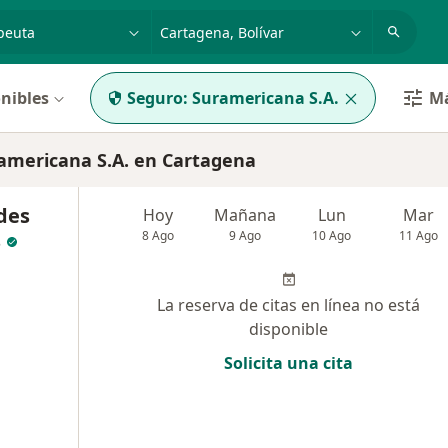
dad, enfermedad o nombre
p. ej. Bogotá
nibles
Seguro:
Suramericana S.A.
Má
americana S.A. en Cartagena
des
Hoy
Mañana
Lun
Mar
s
8 Ago
9 Ago
10 Ago
11 Ago
La reserva de citas en línea no está
disponible
Solicita una cita