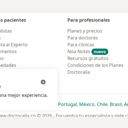
os pacientes
Para profesionales
listas
Planes y precios
s
Para doctores
ta al Experto
Para clinicas
amentos
Noa Notes
nuevo
os
Recursos gratuitos
medades
Condiciones de los Planes
tas Frecuentes
Doctoralia
ión para móvil
e
na mejor experiencia.
ueva pestaña
en una nueva pestaña
e abre en una nueva pestaña
se abre en una nueva pestaña
se abre en una nueva pestaña
se abre en una nueva pestaña
se abre en una nueva p
se abre en una
se abre e
se
Italia
,
Deutschland
,
Česko
,
Portugal
,
México
,
Chile
,
Brasil
,
A
w.doctoralia.co © 2026 - Encuentra tu especialista y pide c