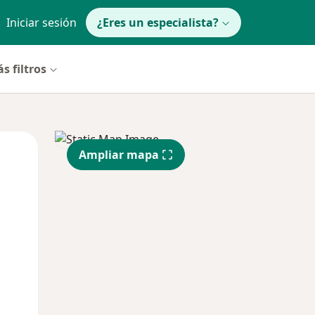
Iniciar sesión
¿Eres un especialista?
s filtros
Mié
Jue
Vie
Ampliar mapa
12 Ago
13 Ago
14 Ago