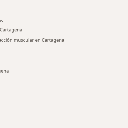
as
 Cartagena
acción muscular en Cartagena
gena
ría: Enfermedades más tratadas