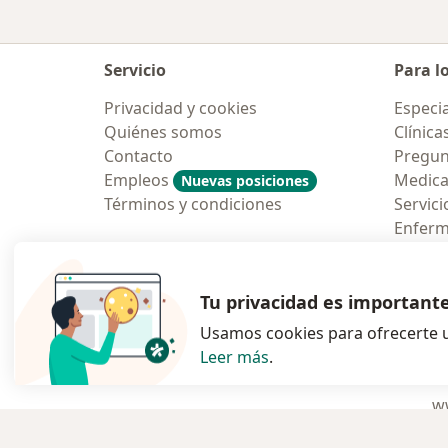
Servicio
Para l
Privacidad y cookies
Especia
Quiénes somos
Clínica
Contacto
Pregun
Empleos
Medic
Nuevas posiciones
Términos y condiciones
Servici
Enfer
Pregun
Aplicac
Tu privacidad es important
Usamos cookies para ofrecerte u
Leer más
.
se abre en una n
se abre 
s
Polska
,
Türkiye
,
España
,
ww