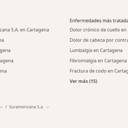
Enfermedades más tratad
cana S.A. en Cartagena
Dolor crónico de cuello en
na
Dolor de cabeza por contr
agena
Lumbalgia en Cartagena
tagena
Fibromialgia en Cartagena
gena
Fractura de codo en Carta
Ver más (15)
alistas de Suramericana S.A.
Más en esta catego
Suramericana S.a.
dad
Cambiar de ciudad
Cambiar de ciudad