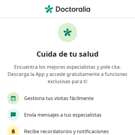
Men
Fisioterapeuta • Cajicá, Cundinamarca
Filtros
Seguro
Mapa
Fisioterapeutas en Cajicá
Cuida de tu salud
Encuentra los mejores especialistas y pide cita.
¿Cuál es tu compañía aseguradora?
Descarga la App y accede gratuitamente a funciones
Compañía De Medicina Prepagada Colsanitas S.A.
exclusivas para ti:
Gestiona tus visitas fácilmente
Envía mensajes a tus especialistas
Recibe recordatorios y notificaciones