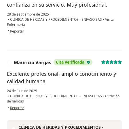
confianza en su servicio. Muy profesional.
28 de septiembre de 2025
•
CLINICA DE HERIDAS Y PROCEDIMIENTOS - ENFASO SAS
•
Visita
Enfermería
en opinión del usuario Jaime Roa
•
Reportar
Mauricio Vargas
Cita verificada
M
Excelente profesional, amplio conocimiento y
calidad humana
24 de julio de 2025
•
CLINICA DE HERIDAS Y PROCEDIMIENTOS - ENFASO SAS
•
Curación
de heridas
en opinión del usuario Mauricio Vargas
•
Reportar
CLINICA DE HERIDAS Y PROCEDIMIENTOS -