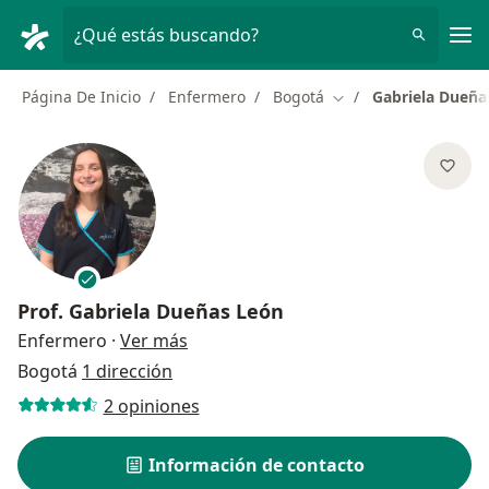
Men
¿Qué estás buscando?
Página De Inicio
Enfermero
Bogotá
Gabriela Dueña
Cambiar de ciudad
Prof.
Gabriela Dueñas León
sobre las especializaciones
Enfermero
·
Ver más
Bogotá
1 dirección
2 opiniones
Información de contacto