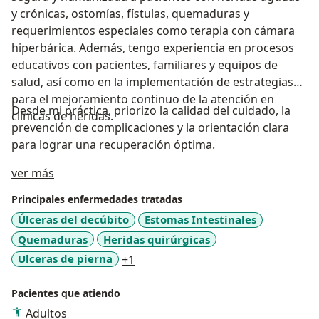
y crónicas, ostomías, fístulas, quemaduras y
requerimientos especiales como terapia con cámara
hiperbárica. Además, tengo experiencia en procesos
educativos con pacientes, familiares y equipos de
salud, así como en la implementación de estrategias
para el mejoramiento continuo de la atención en
Desde mi práctica, priorizo la calidad del cuidado, la
clínicas de heridas.
prevención de complicaciones y la orientación clara
para lograr una recuperación óptima.
Acerca de mí
ver más
Principales enfermedades tratadas
Úlceras del decúbito
Estomas Intestinales
Quemaduras
Heridas quirúrgicas
a11y_sr_more_diseases
Ulceras de pierna
+1
Pacientes que atiendo
Adultos