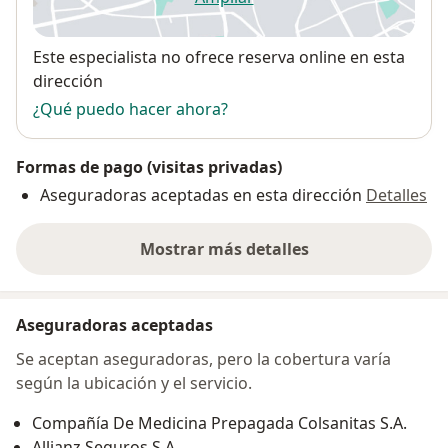
se abre en una nueva pestañ
Disponibilidad
Este especialista no ofrece reserva online en esta
dirección
¿Qué puedo hacer ahora?
Formas de pago (visitas privadas)
Aseguradoras aceptadas en esta dirección
Detalles
Mostrar más detalles
sobre la dirección
Aseguradoras aceptadas
Se aceptan aseguradoras, pero la cobertura varía
según la ubicación y el servicio.
Compañía De Medicina Prepagada Colsanitas S.A.
Allianz Seguros S.A.