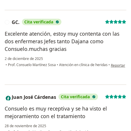
GC.
Cita verificada
G
Excelente atención, estoy muy contenta con las
dos enfermeras Jefes tanto Dajana como
Consuelo.muchas gracias
2 de diciembre de 2025
en opinión d
•
Prof. Consuelo Martínez Sosa
•
Atención en clínica de heridas
•
Reportar
Juan José Cárdenas
Cita verificada
J
Consuelo es muy receptiva y se ha visto el
mejoramiento con el tratamiento
28 de noviembre de 2025
en opinión del usuari