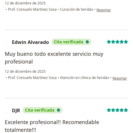
12 de diciembre de 2025
en opinión del usuari
•
Prof. Consuelo Martínez Sosa
•
Curación de heridas
•
Reportar
Edwin Alvarado
Cita verificada
E
Muy bueno todo excelente servicio muy
profesional
12 de diciembre de 2025
en opinión d
•
Prof. Consuelo Martínez Sosa
•
Atención en clínica de heridas
•
Reportar
DJR
Cita verificada
D
Excelente profesional!! Recomendable
totalmente!!!