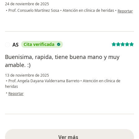
24 de noviembre de 2025
en opinión d
•
Prof. Consuelo Martínez Sosa
•
Atención en clínica de heridas
•
Reportar
AS
Cita verificada
A
Buenisima, rapida, tiene buena mano y muy
amable. :)
13 de noviembre de 2025
•
Prof. Angela Dayana Valderrama Barreto
•
Atención en clínica de
heridas
en opinión del usuario AS
•
Reportar
Ver más