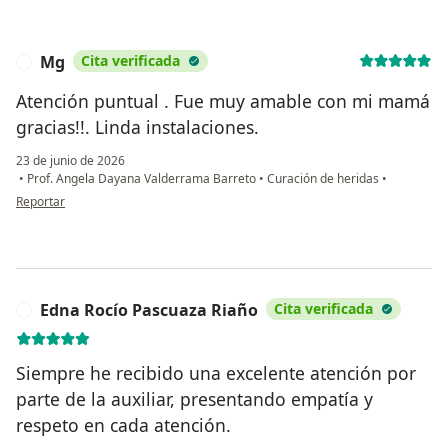
Mg
Cita verificada
M
Atención puntual . Fue muy amable con mi mamá
gracias!!. Linda instalaciones.
23 de junio de 2026
•
Prof. Angela Dayana Valderrama Barreto
•
Curación de heridas
•
en opinión del usuario Mg
Reportar
Edna Rocío Pascuaza Riaño
Cita verificada
E
Siempre he recibido una excelente atención por
parte de la auxiliar, presentando empatía y
respeto en cada atención.