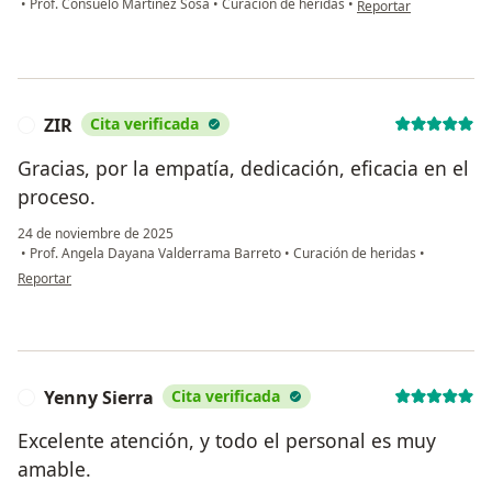
•
Prof. Consuelo Martínez Sosa
•
Curación de heridas
•
Reportar
ZIR
Cita verificada
Z
Gracias, por la empatía, dedicación, eficacia en el
proceso.
24 de noviembre de 2025
•
Prof. Angela Dayana Valderrama Barreto
•
Curación de heridas
•
en opinión del usuario ZIR
Reportar
Yenny Sierra
Cita verificada
Y
Excelente atención, y todo el personal es muy
amable.