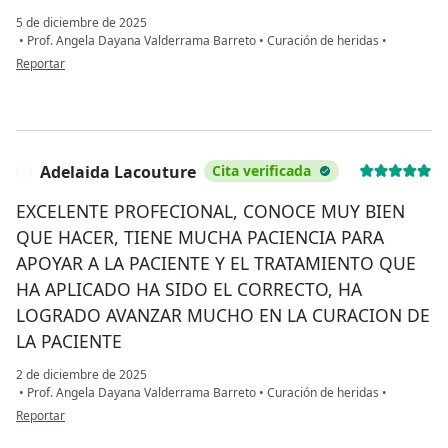
5 de diciembre de 2025
•
Prof. Angela Dayana Valderrama Barreto
•
Curación de heridas
•
en opinión del usuario DJR
Reportar
Adelaida Lacouture
Cita verificada
A
EXCELENTE PROFECIONAL, CONOCE MUY BIEN
QUE HACER, TIENE MUCHA PACIENCIA PARA
APOYAR A LA PACIENTE Y EL TRATAMIENTO QUE
HA APLICADO HA SIDO EL CORRECTO, HA
LOGRADO AVANZAR MUCHO EN LA CURACION DE
LA PACIENTE
2 de diciembre de 2025
•
Prof. Angela Dayana Valderrama Barreto
•
Curación de heridas
•
en opinión del usuario Adelaida Lacouture
Reportar