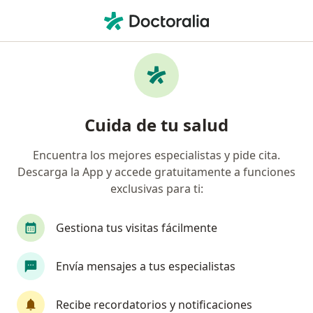
Men
Gastroenterólogo • Barranquilla, Atlántico
Filtros
Seguro:
Axa Colpatria Medici
Gastroenterólogos recomendados de Axa
Cuida de tu salud
Colpatria Medicina Prepagada S.A. en
Barranquilla
Encuentra los mejores especialistas y pide cita.
Descarga la App y accede gratuitamente a funciones
exclusivas para ti:
Gestiona tus visitas fácilmente
Envía mensajes a tus especialistas
Dr. Oscar Javier Suarez Sanchez
Recibe recordatorios y notificaciones
·
Ver más
Gastroenterólogo, Internista