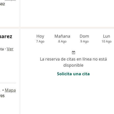
602
uarez
Hoy
Mañana
Dom
Lun
7 Ago
8 Ago
9 Ago
10 Ago
·
Ver
sta
La reserva de citas en línea no está
disponible
Solicita una cita
ranquilla
•
Mapa
705