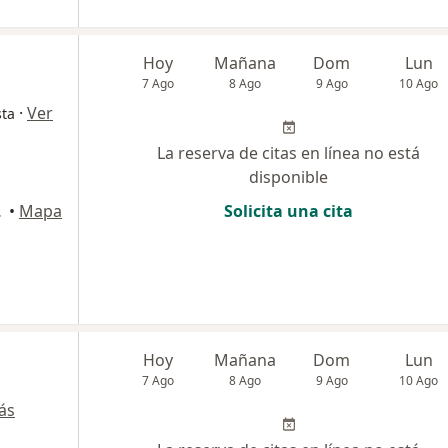
Hoy
Mañana
Dom
Lun
7 Ago
8 Ago
9 Ago
10 Ago
·
Ver
sta
La reserva de citas en línea no está
disponible
anquilla
•
Mapa
Solicita una cita
Hoy
Mañana
Dom
Lun
7 Ago
8 Ago
9 Ago
10 Ago
ás