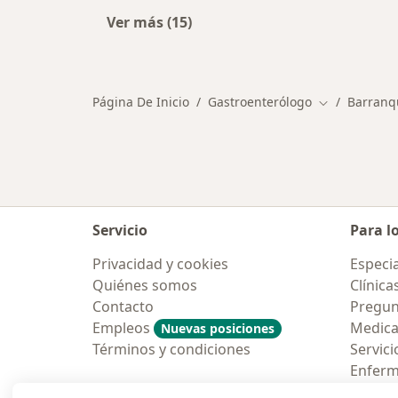
Ver más (15)
Más en esta categoría: Otros espec
Página De Inicio
Gastroenterólogo
Barranqu
Cambiar de c
Servicio
Para l
Privacidad y cookies
Especia
Quiénes somos
Clínica
Contacto
Pregun
Empleos
Medic
Nuevas posiciones
Términos y condiciones
Servici
Enfer
Pregun