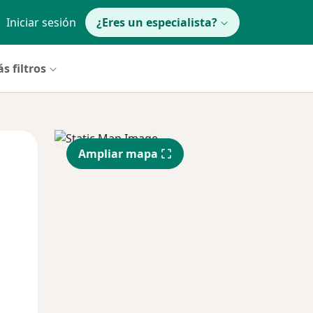
Iniciar sesión
¿Eres un especialista?
s filtros
Mar
Mié
Jue
Ampliar mapa
11 Ago
12 Ago
13 Ago