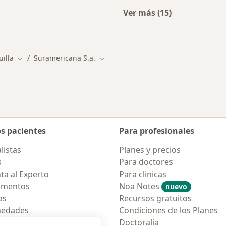
Ver más (15)
ialistas de Suramericana S.A.
Más en esta catego
illa
Suramericana S.a.
iudad
Cambiar de ciudad
Cambiar de ciudad
os pacientes
Para profesionales
listas
Planes y precios
s
Para doctores
ta al Experto
Para clinicas
amentos
Noa Notes
nuevo
os
Recursos gratuitos
medades
Condiciones de los Planes
tas Frecuentes
Doctoralia