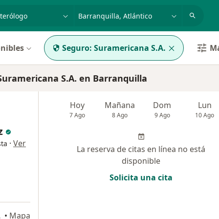
dad, enfermedad o nombre
p. ej. Bogotá
nibles
Seguro:
Suramericana S.A.
Má
uramericana S.A. en Barranquilla
Hoy
Mañana
Dom
Lun
7 Ago
8 Ago
9 Ago
10 Ago
z
·
Ver
sta
La reserva de citas en línea no está
disponible
Solicita una cita
arranquilla
•
Mapa