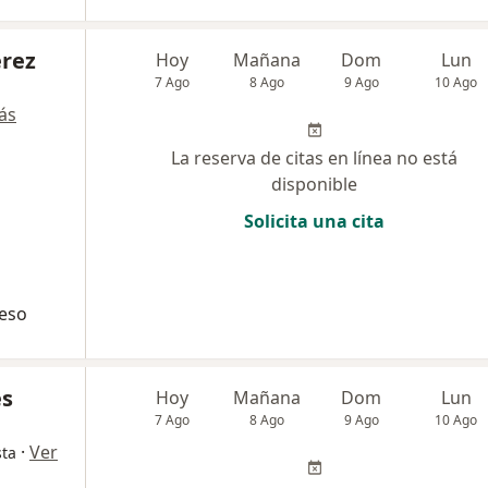
érez
Hoy
Mañana
Dom
Lun
7 Ago
8 Ago
9 Ago
10 Ago
ás
La reserva de citas en línea no está
disponible
Solicita una cita
peso
es
Hoy
Mañana
Dom
Lun
7 Ago
8 Ago
9 Ago
10 Ago
·
Ver
sta