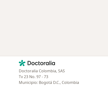
ría: Enfermedades más tratadas
Contacto
Doctoralia - Página de inicio
Doctoralia Colombia, SAS
Tv 23 No. 97 - 73
Municipio: Bogotá D.C., Colombia