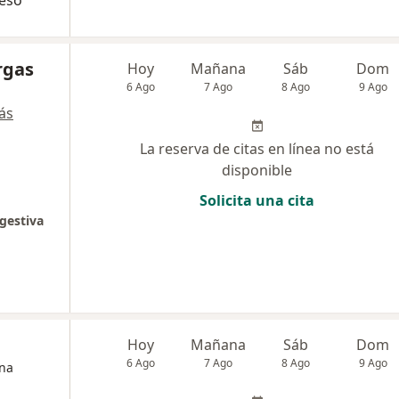
peso
rgas
Hoy
Mañana
Sáb
Dom
6 Ago
7 Ago
8 Ago
9 Ago
ás
La reserva de citas en línea no está
disponible
Solicita una cita
gestiva
Hoy
Mañana
Sáb
Dom
6 Ago
7 Ago
8 Ago
9 Ago
ina