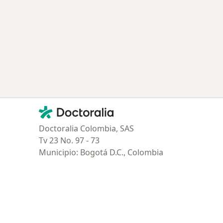
Contacto
Doctoralia - Página de inicio
Doctoralia Colombia, SAS
Tv 23 No. 97 - 73
Municipio: Bogotá D.C., Colombia