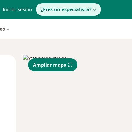
Iniciar sesión
¿Eres un especialista?
ros
Lun
Mar
Mié
Ampliar mapa
10 Ago
11 Ago
12 Ago