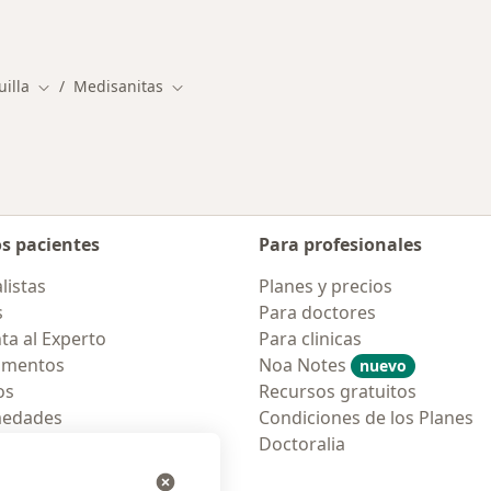
des más tratadas
illa
Medisanitas
iudad
Cambiar de ciudad
Cambiar de ciudad
os pacientes
Para profesionales
listas
Planes y precios
s
Para doctores
ta al Experto
Para clinicas
amentos
Noa Notes
nuevo
os
Recursos gratuitos
medades
Condiciones de los Planes
tas Frecuentes
Doctoralia
ión para móvil