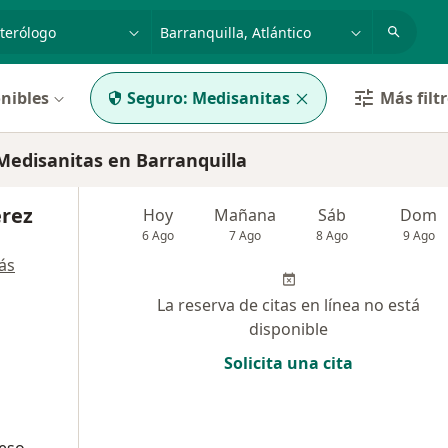
dad, enfermedad o nombre
p. ej. Bogotá
nibles
Seguro:
Medisanitas
Más filt
edisanitas en Barranquilla
érez
Hoy
Mañana
Sáb
Dom
6 Ago
7 Ago
8 Ago
9 Ago
ás
La reserva de citas en línea no está
disponible
Solicita una cita