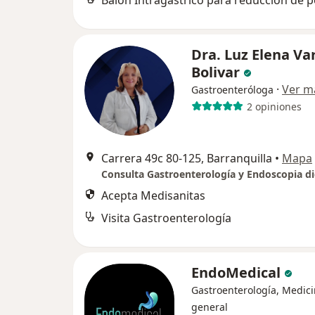
Balón Intragástrico para reducción de 
Dra. Luz Elena Va
Bolivar
·
Ver m
Gastroenteróloga
2 opiniones
Carrera 49c 80-125, Barranquilla
•
Mapa
Consulta Gastroenterología y Endoscopia di
Acepta Medisanitas
Visita Gastroenterología
EndoMedical
Gastroenterología, Medic
general