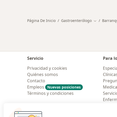
Más en esta categoría: Enfermeda
Página De Inicio
Gastroenterólogo
Barranqu
Cambiar de c
Servicio
Para l
Privacidad y cookies
Especia
Quiénes somos
Clínica
Contacto
Pregun
Empleos
Medic
Nuevas posiciones
Términos y condiciones
Servici
Enfer
Pregun
Aplicac