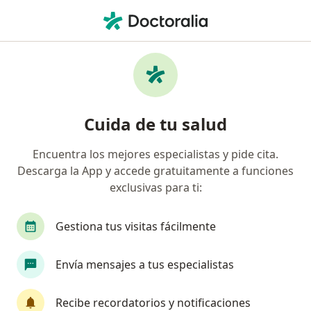
Men
Gastroenterólogo • Barranquilla, Atlántico
Filtros
Seguro:
Compañía De Medicin
Gastroenterólogos recomendados de
Cuida de tu salud
Compañía De Medicina Prepagada
Colsanitas S.A. en Barranquilla
Encuentra los mejores especialistas y pide cita.
Descarga la App y accede gratuitamente a funciones
exclusivas para ti:
Gestiona tus visitas fácilmente
Envía mensajes a tus especialistas
Destacado
Recibe recordatorios y notificaciones
Dr. Carlos Andrés Espinosa Martinez