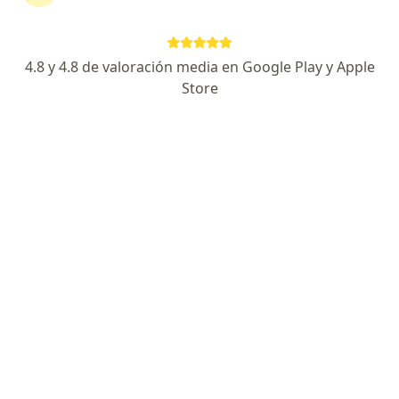
·
Ver más
Gastroenterólogo, Internista
79 opiniones
4.8 y 4.8 de valoración media en Google Play y Apple
Cra 30 Corredor universitario # 1 - 850 Consultorio 602, Barranquilla
•
Mapa
Store
Torre médica Clínica Portoazul Consultorio 602
Acepta Compañía De Medicina Prepagada
Colsanitas S.A.
Visita Gastroenterología
Este especialista no ofrece reserva de cita en línea en esta dirección.
Solicita una cita