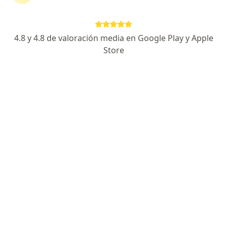
Página De Inicio
Gastroenterólogo
Bogotá
Colpatria
Cambiar de ciudad
4.8 y 4.8 de valoración media en Google Play y Apple
Store