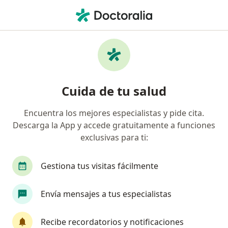
Men
Gastroenterólogo • Bogotá, Cundinamarca
Búsquedas relacionadas
Enfermedades más tratadas
Gastritis en Bogotá
Cuida de tu salud
Acidez Estomacal (Enfermedad de Reflujo
Gastroesofágico; ERGE) en Bogotá
Encuentra los mejores especialistas y pide cita.
Descarga la App y accede gratuitamente a funciones
Estreñimiento en Bogotá
exclusivas para ti:
Diarrea en Bogotá
Gestiona tus visitas fácilmente
Enfermedad del reflujo gastroesofágico (GERD) en
Bogotá
Envía mensajes a tus especialistas
Ver más (15)
Más en esta categoría: Enfermedades más tr
Recibe recordatorios y notificaciones