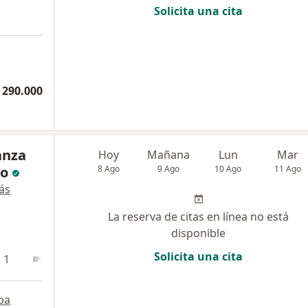
Solicita una cita
 290.000
anza
Hoy
Mañana
Lun
Mar
no
8 Ago
9 Ago
10 Ago
11 Ago
ás
La reserva de citas en línea no está
disponible
Solicita una cita
 1
En línea 2
pa