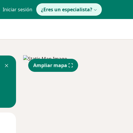
Iniciar sesión
¿Eres un especialista?
Ampliar mapa
Mié
Jue
Vie
12 Ago
13 Ago
14 Ago