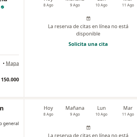
8 Ago
9 Ago
10 Ago
11 Ago
La reserva de citas en línea no está
disponible
Solicita una cita
•
Mapa
 150.000
an
Hoy
Mañana
Lun
Mar
8 Ago
9 Ago
10 Ago
11 Ago
o general
La reserva de citas en línea no está