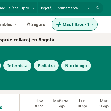
dad, enfermedad o nombre
p. ej. Bogotá
nibles
Seguro
Más filtros
•
1
Esprúe celíaco) en Bogotá
Internista
Pediatra
Nutriólogo
Hoy
Mañana
Lun
Mar
8 Ago
9 Ago
10 Ago
11 Ago