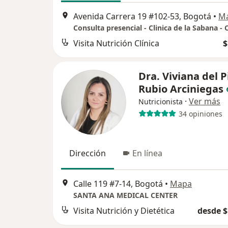
Avenida Carrera 19 #102-53, Bogotá
•
M
Visita Nutrición Clínica
$
Dra. Viviana del P
Rubio Arciniegas
·
Ver más
Nutricionista
34 opiniones
Dirección
En línea
Calle 119 #7-14, Bogotá
•
Mapa
SANTA ANA MEDICAL CENTER
Visita Nutrición y Dietética
desde $