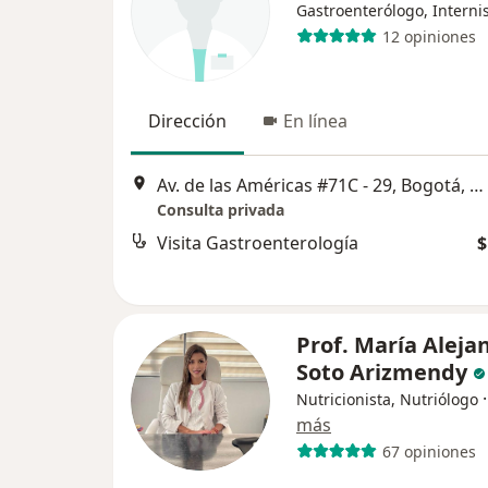
Gastroenterólogo, Interni
12 opiniones
Dirección
En línea
Av. de las Américas #71C - 29, Bogotá, Bogotá
Consulta privada
Visita Gastroenterología
$
Prof. María Aleja
Soto Arizmendy
Nutricionista, Nutriólogo
más
67 opiniones