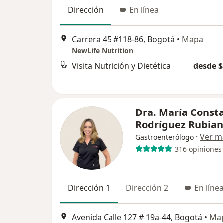
Dirección
En línea
Carrera 45 #118-86, Bogotá
•
Mapa
NewLife Nutrition
Visita Nutrición y Dietética
desde $
Dra. María Const
Rodríguez Rubia
·
Ver m
Gastroenterólogo
316 opiniones
Dirección 1
Dirección 2
En línea
Avenida Calle 127 # 19a-44, Bogotá
•
Ma