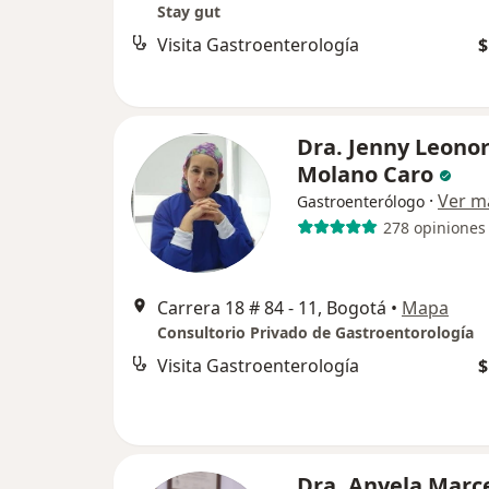
Stay gut
Visita Gastroenterología
$
Dra. Jenny Leono
Molano Caro
·
Ver m
Gastroenterólogo
278 opiniones
Carrera 18 # 84 - 11, Bogotá
•
Mapa
Consultorio Privado de Gastroentorología
Visita Gastroenterología
$
Dra. Anyela Marc