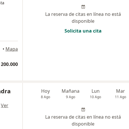
sta
La reserva de citas en línea no está
disponible
Solicita una cita
•
Mapa
 200.000
ndra
Hoy
Mañana
Lun
Mar
8 Ago
9 Ago
10 Ago
11 Ago
·
Ver
La reserva de citas en línea no está
disponible