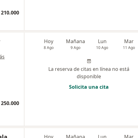
 210.000
r
Hoy
Mañana
Lun
Mar
8 Ago
9 Ago
10 Ago
11 Ago
ás
La reserva de citas en línea no está
disponible
Solicita una cita
 250.000
ela
Hoy
Mañana
Lun
Mar