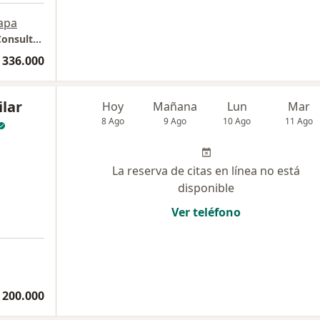
apa
Consulta presencial - Clinica de la Sabana - Consultorio 215
 336.000
ilar
Hoy
Mañana
Lun
Mar
8 Ago
9 Ago
10 Ago
11 Ago
La reserva de citas en línea no está
disponible
Ver teléfono
 200.000