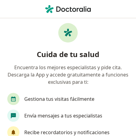
Men
Ulcera Gástrica • Bogotá, Cundinamarca
Filtros
• 1
Seguro
Mapa
Especialistas en Ulcera gástrica en Bogotá
Cuida de tu salud
Encuentra los mejores especialistas y pide cita.
¿Qué especialidad estás buscando?
Descarga la App y accede gratuitamente a funciones
Médico general
Gastroenterólogo
Interni
exclusivas para ti:
Gestiona tus visitas fácilmente
Envía mensajes a tus especialistas
Recibe recordatorios y notificaciones