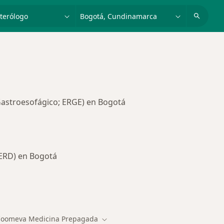
dad, enfermedad o nombre
p. ej. Bogotá
Gastroesofágico; ERGE) en Bogotá
GERD) en Bogotá
des más tratadas
oomeva Medicina Prepagada
Cambiar de ciudad