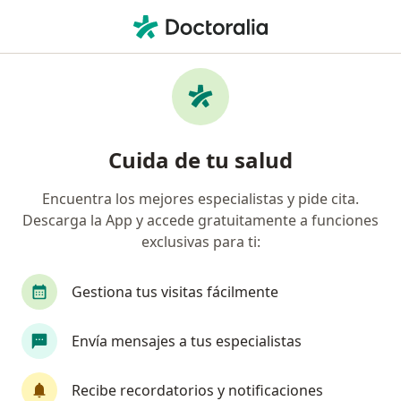
Men
Gastroenterólogo • Envigado, Antioquia
Filtros
Seguro
Mapa
Gastroenterólogos en Envigado
Cuida de tu salud
Encuentra los mejores especialistas y pide cita.
¿Cuál es tu compañía aseguradora?
Descarga la App y accede gratuitamente a funciones
Compañía De Medicina Prepagada Colsanitas S.A.
exclusivas para ti:
Gestiona tus visitas fácilmente
Envía mensajes a tus especialistas
Recibe recordatorios y notificaciones