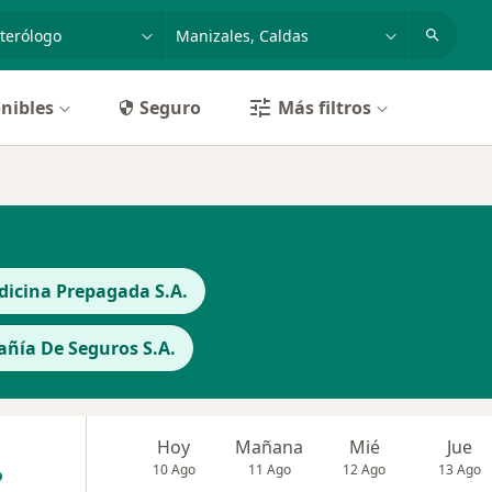
dad, enfermedad o nombre
p. ej. Bogotá
nibles
Seguro
Más filtros
icina Prepagada S.A.
ñía De Seguros S.A.
Hoy
Mañana
Mié
Jue
10 Ago
11 Ago
12 Ago
13 Ago