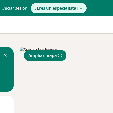
Iniciar sesión
¿Eres un especialista?
Ampliar mapa
Vie
Sáb
Dom
14 Ago
15 Ago
16 Ago