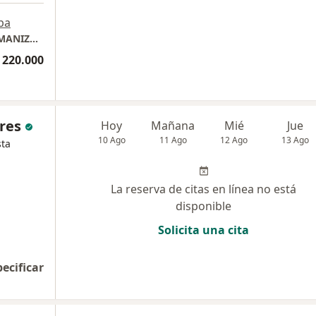
pa
Dr. Luis Gerardo Villota - Gastroenterologo MANIZALES
 220.000
res
Hoy
Mañana
Mié
Jue
10 Ago
11 Ago
12 Ago
13 Ago
sta
La reserva de citas en línea no está
disponible
Solicita una cita
pecificar