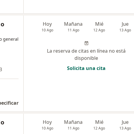
go
Hoy
Mañana
Mié
Jue
10 Ago
11 Ago
12 Ago
13 Ago
o general
La reserva de citas en línea no está
disponible
Solicita una cita
3
pecificar
do
Hoy
Mañana
Mié
Jue
10 Ago
11 Ago
12 Ago
13 Ago