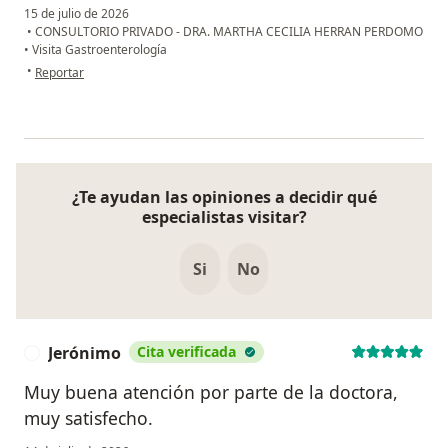
15 de julio de 2026
•
CONSULTORIO PRIVADO - DRA. MARTHA CECILIA HERRAN PERDOMO
•
Visita Gastroenterología
en opinión del usuario Naira
•
Reportar
¿Te ayudan las opiniones a decidir qué
especialistas visitar?
Si
No
Jerónimo
Cita verificada
J
Muy buena atención por parte de la doctora,
muy satisfecho.