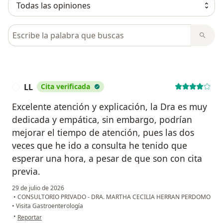
Busca en opiniones
LL
Cita verificada
L
Excelente atención y explicación, la Dra es muy
dedicada y empática, sin embargo, podrían
mejorar el tiempo de atención, pues las dos
veces que he ido a consulta he tenido que
esperar una hora, a pesar de que son con cita
previa.
29 de julio de 2026
•
CONSULTORIO PRIVADO - DRA. MARTHA CECILIA HERRAN PERDOMO
•
Visita Gastroenterología
en opinión del usuario LL
•
Reportar