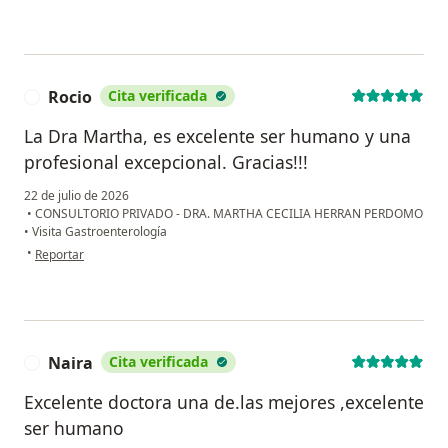
Rocio
Cita verificada
R
La Dra Martha, es excelente ser humano y una
profesional excepcional. Gracias!!!
22 de julio de 2026
•
CONSULTORIO PRIVADO - DRA. MARTHA CECILIA HERRAN PERDOMO
•
Visita Gastroenterología
en opinión del usuario Rocio
•
Reportar
Naira
Cita verificada
N
Excelente doctora una de.las mejores ,excelente
ser humano