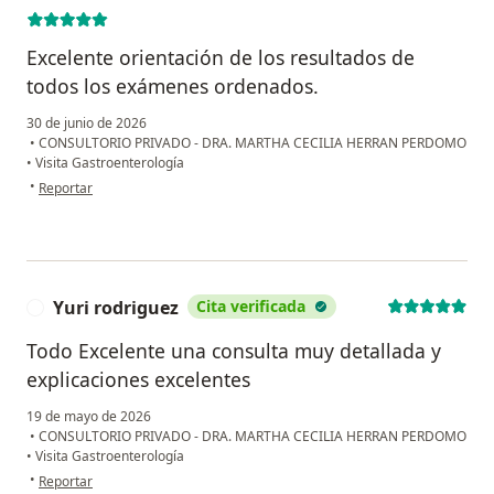
Excelente orientación de los resultados de
todos los exámenes ordenados.
30 de junio de 2026
•
CONSULTORIO PRIVADO - DRA. MARTHA CECILIA HERRAN PERDOMO
•
Visita Gastroenterología
en opinión del usuario Roberto Galvis Londoño
•
Reportar
Yuri rodriguez
Cita verificada
Y
Todo Excelente una consulta muy detallada y
explicaciones excelentes
19 de mayo de 2026
•
CONSULTORIO PRIVADO - DRA. MARTHA CECILIA HERRAN PERDOMO
•
Visita Gastroenterología
en opinión del usuario Yuri rodriguez
•
Reportar