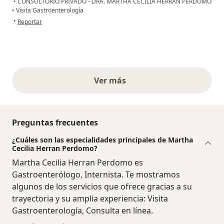
•
CONSULTORIO PRIVADO - DRA. MARTHA CECILIA HERRAN PERDOMO
•
Visita Gastroenterología
en opinión del usuario Lilian Catherine
•
Reportar
Ver más
opiniones anteriores
Preguntas frecuentes
¿Cuáles son las especialidades principales de Martha
Cecilia Herran Perdomo?
Martha Cecilia Herran Perdomo es
Gastroenterólogo, Internista. Te mostramos
algunos de los servicios que ofrece gracias a su
trayectoria y su amplia experiencia: Visita
Gastroenterología, Consulta en línea.