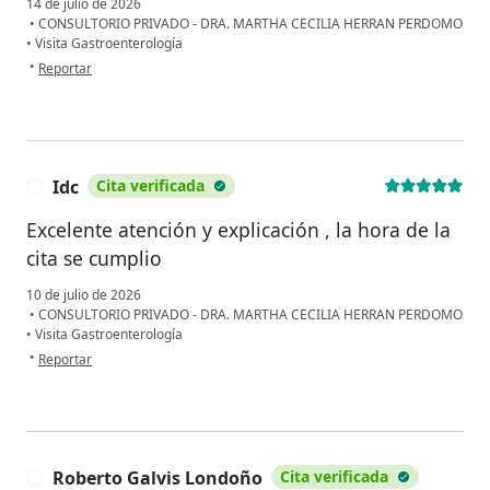
14 de julio de 2026
•
CONSULTORIO PRIVADO - DRA. MARTHA CECILIA HERRAN PERDOMO
•
Visita Gastroenterología
en opinión del usuario Jerónimo
•
Reportar
Idc
Cita verificada
I
Excelente atención y explicación , la hora de la
cita se cumplio
10 de julio de 2026
•
CONSULTORIO PRIVADO - DRA. MARTHA CECILIA HERRAN PERDOMO
•
Visita Gastroenterología
en opinión del usuario Idc
•
Reportar
Roberto Galvis Londoño
Cita verificada
R