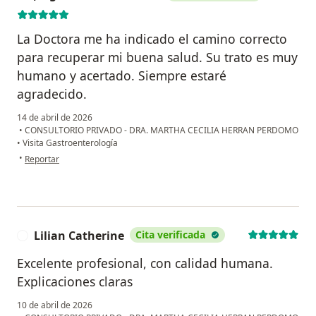
La Doctora me ha indicado el camino correcto
para recuperar mi buena salud. Su trato es muy
humano y acertado. Siempre estaré
agradecido.
14 de abril de 2026
•
CONSULTORIO PRIVADO - DRA. MARTHA CECILIA HERRAN PERDOMO
•
Visita Gastroenterología
en opinión del usuario Jorge Manchola Lastra
•
Reportar
Lilian Catherine
Cita verificada
L
Excelente profesional, con calidad humana.
Explicaciones claras
10 de abril de 2026