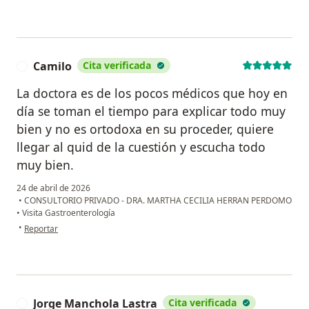
Camilo
Cita verificada
C
La doctora es de los pocos médicos que hoy en
día se toman el tiempo para explicar todo muy
bien y no es ortodoxa en su proceder, quiere
llegar al quid de la cuestión y escucha todo
muy bien.
24 de abril de 2026
•
CONSULTORIO PRIVADO - DRA. MARTHA CECILIA HERRAN PERDOMO
•
Visita Gastroenterología
en opinión del usuario Camilo
•
Reportar
Jorge Manchola Lastra
Cita verificada
J