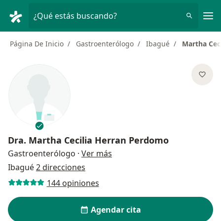
Men
¿Qué estás buscando?
Página De Inicio
Gastroenterólogo
Ibagué
Martha Cec
Dra.
Martha Cecilia Herran Perdomo
sobre las especializaciones
Gastroenterólogo
·
Ver más
Ibagué
2 direcciones
144 opiniones
Agendar cita