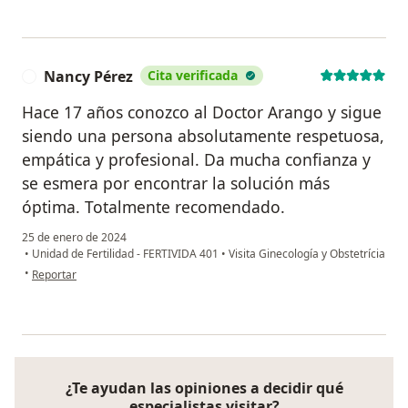
Nancy Pérez
Cita verificada
N
Hace 17 años conozco al Doctor Arango y sigue
siendo una persona absolutamente respetuosa,
empática y profesional. Da mucha confianza y
se esmera por encontrar la solución más
óptima. Totalmente recomendado.
25 de enero de 2024
•
Unidad de Fertilidad - FERTIVIDA 401
•
Visita Ginecología y Obstetrícia
en opinión del usuario Nancy Pérez
•
Reportar
¿Te ayudan las opiniones a decidir qué
especialistas visitar?