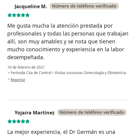
Jacqueline M.
Número de teléfono verificado
J
Me gusta mucha la atención prestada por
profesionales y todas las personas que trabajan
allí, son muy amables y se nota que tienen
mucho conocimiento y experiencia en la labor
desempeñada.
10 de febrero de 2021
•
Fertivida Cita de Control
•
Visitas sucesivas Ginecología y Obstetrícia
en opinión del usuario Jacqueline M.
•
Reportar
Yojaira Martínez
Número de teléfono verificado
Y
La mejor experiencia, el Dr Germán es una