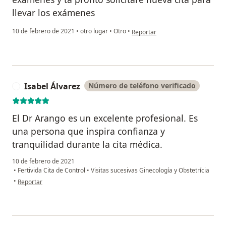
llevar los exámenes
en opinión del usuario Blanca Ma
10 de febrero de 2021
•
otro lugar
•
Otro
•
Reportar
Isabel Álvarez
Número de teléfono verificado
I
El Dr Arango es un excelente profesional. Es
una persona que inspira confianza y
tranquilidad durante la cita médica.
10 de febrero de 2021
•
Fertivida Cita de Control
•
Visitas sucesivas Ginecología y Obstetrícia
en opinión del usuario Isabel Álvarez
•
Reportar