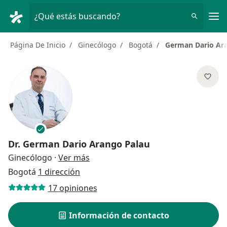
Men
¿Qué estás buscando?
Página De Inicio
Ginecólogo
Bogotá
German Dario Ar
Dr.
German Dario Arango Palau
sobre las especializaciones
Ginecólogo
·
Ver más
Bogotá
1 dirección
17 opiniones
Información de contacto