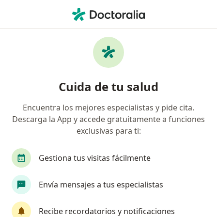
Men
Ginecólogo • Tunjuelito, Bogotá, Cundinamarca
Filtros
Seguro
Mapa
Ginecólogos en Tunjuelito, Bogotá
Cuida de tu salud
Encuentra los mejores especialistas y pide cita.
¿Cuál es tu compañía aseguradora?
Descarga la App y accede gratuitamente a funciones
Compañía De Medicina Prepagada Colsanitas S.A.
exclusivas para ti:
Gestiona tus visitas fácilmente
Envía mensajes a tus especialistas
Recibe recordatorios y notificaciones