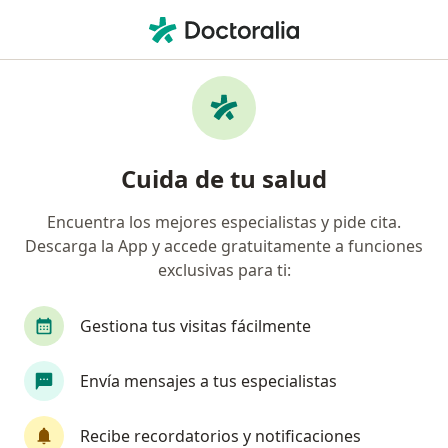
Men
Odontólogo • Bucaramanga, Santander
Filtros
Seguro:
Compañía De Medicin
Odontólogos recomendados de Compañía
Cuida de tu salud
De Medicina Prepagada Colsanitas S.A. en
Bucaramanga
Encuentra los mejores especialistas y pide cita.
Descarga la App y accede gratuitamente a funciones
exclusivas para ti:
Gestiona tus visitas fácilmente
Envía mensajes a tus especialistas
Dra. Laura Prada Espinosa
Recibe recordatorios y notificaciones
·
Ver más
Odontóloga