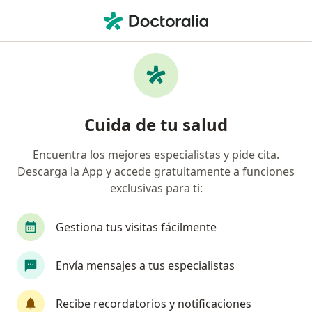
Men
Ginecólogo • Medellín, Antioquia
Filtros
Seguro:
Compañía De Medicin
Ginecólogos recomendados de Compañía
Cuida de tu salud
De Medicina Prepagada Colsanitas S.A. en
Medellín
Encuentra los mejores especialistas y pide cita.
Descarga la App y accede gratuitamente a funciones
exclusivas para ti:
Gestiona tus visitas fácilmente
Envía mensajes a tus especialistas
Destacado
Recibe recordatorios y notificaciones
Dr. Luis Restrepo