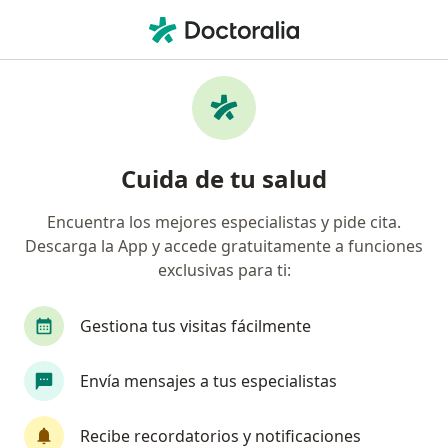
Men
Cirujano General • Cartagena, Bolívar
Filtros
Seguro:
Compañía De Seguros
Cirujanos generales recomendados de
Cuida de tu salud
Compañía De Seguros Bolívar S.A. en
Cartagena
Encuentra los mejores especialistas y pide cita.
Descarga la App y accede gratuitamente a funciones
exclusivas para ti:
Gestiona tus visitas fácilmente
Envía mensajes a tus especialistas
Dr. Diego Luis Lozano Ramirez
Recibe recordatorios y notificaciones
·
Ver más
Cirujano general