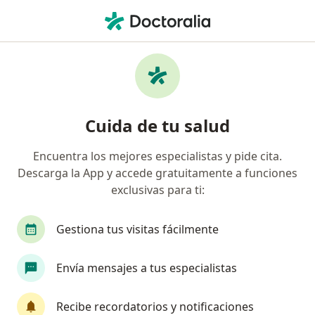
Men
Ginecólogo • Cali, Valle del Cauca
Filtros
Seguro:
Compañía De Seguros
Ginecólogos recomendados de Compañía
Cuida de tu salud
De Seguros Bolívar S.A. en Cali
Encuentra los mejores especialistas y pide cita.
Descarga la App y accede gratuitamente a funciones
exclusivas para ti:
Gestiona tus visitas fácilmente
Envía mensajes a tus especialistas
Destacado
Dr. William Piñeros
Recibe recordatorios y notificaciones
·
Ver más
Ginecólogo