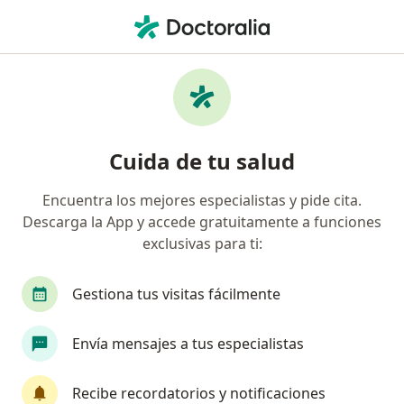
Men
Ginecólogo • El Poblado, Medellín, Antioquia
Filtros
Seguro
Mapa
Ginecólogos en El Poblado, Medellín
Cuida de tu salud
Encuentra los mejores especialistas y pide cita.
¿Cuál es tu compañía aseguradora?
Descarga la App y accede gratuitamente a funciones
Compañía De Medicina Prepagada Colsanitas S.A.
exclusivas para ti:
Suramericana S.A.
Gestiona tus visitas fácilmente
Colmedica Medicina Prepagada S.A.
Envía mensajes a tus especialistas
Allianz Seguros S.A.
Recibe recordatorios y notificaciones