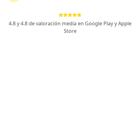
Axa Colpatria Medicina Prepagada S.A.
4.8 y 4.8 de valoración media en Google Play y Apple
Ver más
Store
Destacado
Dra. María José Molina Jaramillo
·
Ver más
Ginecóloga
474 opiniones
Dirección
En línea