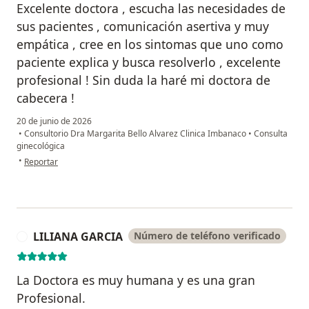
Excelente doctora , escucha las necesidades de
sus pacientes , comunicación asertiva y muy
empática , cree en los sintomas que uno como
paciente explica y busca resolverlo , excelente
profesional ! Sin duda la haré mi doctora de
cabecera !
20 de junio de 2026
•
Consultorio Dra Margarita Bello Alvarez Clinica Imbanaco
•
Consulta
ginecológica
en opinión del usuario Karen pardo
•
Reportar
LILIANA GARCIA
Número de teléfono verificado
L
La Doctora es muy humana y es una gran
Profesional.