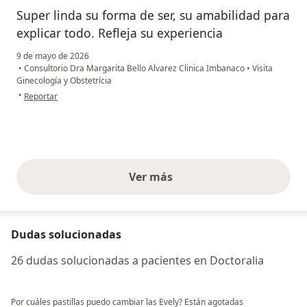
Super linda su forma de ser, su amabilidad para
explicar todo. Refleja su experiencia
9 de mayo de 2026
•
Consultorio Dra Margarita Bello Alvarez Clinica Imbanaco
•
Visita
Ginecología y Obstetrícia
en opinión del usuario Yohana Z
•
Reportar
Ver más
opiniones anteriores
Dudas solucionadas
26 dudas solucionadas a pacientes en Doctoralia
Por cuáles pastillas puedo cambiar las Evely? Están agotadas