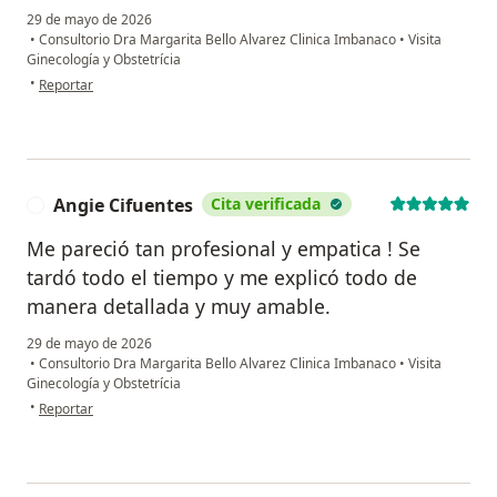
29 de mayo de 2026
•
Consultorio Dra Margarita Bello Alvarez Clinica Imbanaco
•
Visita
Ginecología y Obstetrícia
en opinión del usuario LILIANA GARCIA
•
Reportar
Angie Cifuentes
Cita verificada
A
Me pareció tan profesional y empatica ! Se
tardó todo el tiempo y me explicó todo de
manera detallada y muy amable.
29 de mayo de 2026
•
Consultorio Dra Margarita Bello Alvarez Clinica Imbanaco
•
Visita
Ginecología y Obstetrícia
en opinión del usuario Angie Cifuentes
•
Reportar