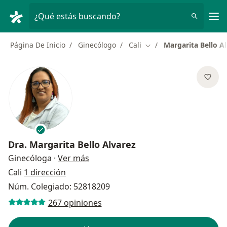
Men
¿Qué estás buscando?
Página De Inicio
Ginecólogo
Cali
Margarita Bello A
Cambiar de ciudad
Dra.
Margarita Bello Alvarez
sobre las especializaciones
Ginecóloga
·
Ver más
Cali
1 dirección
Núm. Colegiado: 52818209
267 opiniones