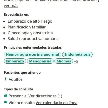
Acerca de mí
pasión están en asegurar que todas las mujeres y sus
ver más
familias tengan vidas sanas y felices.
Especialista en:
Estoy aquí para responder a todas sus preguntas y
Embarazo de alto riesgo
ofrecer el apoyo necesario para que vivan vidas plenas
Planificacion familiar
y saludables.
Ginecología y obstetricia
Salud reproductiva humana
Principales enfermedades tratadas
Hemorragia uterina anormal
Endometriosis
a11y_sr_more_d
Embarazo
Menopausia
Miomas
+5
Pacientes que atiendo
Adultos
Tipos de consulta
Presencial
Ver direcciones (1)
Videoconsulta
Ver calendario en línea