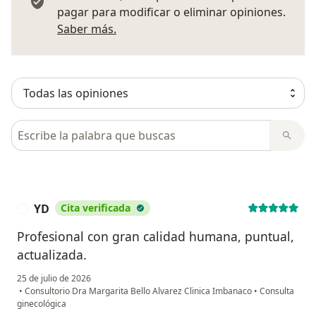
pagar para modificar o eliminar opiniones.
Más información sobre opiniones
Saber más.
Busca en opiniones
YD
Cita verificada
Y
Profesional con gran calidad humana, puntual,
actualizada.
25 de julio de 2026
•
Consultorio Dra Margarita Bello Alvarez Clinica Imbanaco
•
Consulta
ginecológica
en opinión del usuario YD