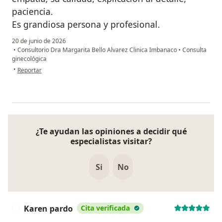
paciencia.
Es grandiosa persona y profesional.
20 de junio de 2026
•
Consultorio Dra Margarita Bello Alvarez Clinica Imbanaco
•
Consulta
ginecológica
en opinión del usuario Angie Celis
•
Reportar
¿Te ayudan las opiniones a decidir qué
especialistas visitar?
Si
No
Karen pardo
Cita verificada
K