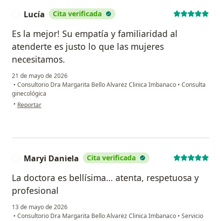
Lucía
Cita verificada
L
Es la mejor! Su empatía y familiaridad al
atenderte es justo lo que las mujeres
necesitamos.
21 de mayo de 2026
•
Consultorio Dra Margarita Bello Alvarez Clinica Imbanaco
•
Consulta
ginecológica
en opinión del usuario Lucía
•
Reportar
Maryi Daniela
Cita verificada
M
La doctora es bellísima… atenta, respetuosa y
profesional
13 de mayo de 2026
•
Consultorio Dra Margarita Bello Alvarez Clinica Imbanaco
•
Servicio