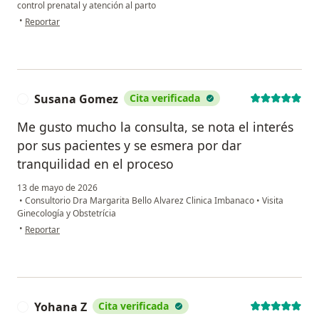
control prenatal y atención al parto
en opinión del usuario Maryi Daniela
•
Reportar
Susana Gomez
Cita verificada
S
Me gusto mucho la consulta, se nota el interés
por sus pacientes y se esmera por dar
tranquilidad en el proceso
13 de mayo de 2026
•
Consultorio Dra Margarita Bello Alvarez Clinica Imbanaco
•
Visita
Ginecología y Obstetrícia
en opinión del usuario Susana Gomez
•
Reportar
Yohana Z
Cita verificada
Y