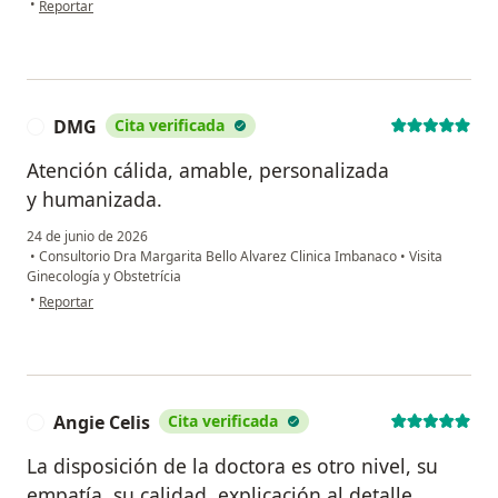
•
Reportar
DMG
Cita verificada
D
Atención cálida, amable, personalizada
y humanizada.
24 de junio de 2026
•
Consultorio Dra Margarita Bello Alvarez Clinica Imbanaco
•
Visita
Ginecología y Obstetrícia
en opinión del usuario DMG
•
Reportar
Angie Celis
Cita verificada
A
La disposición de la doctora es otro nivel, su
empatía, su calidad, explicación al detalle,