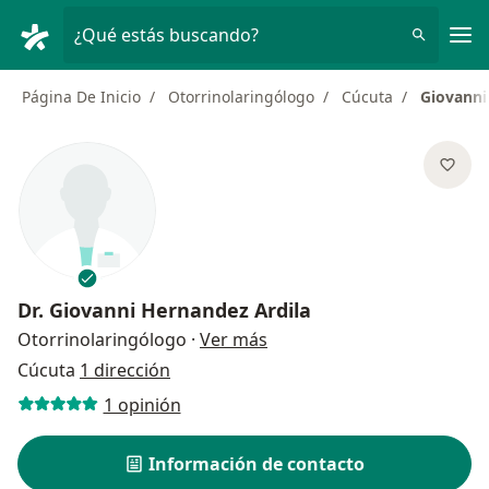
Men
¿Qué estás buscando?
Página De Inicio
Otorrinolaringólogo
Cúcuta
Giovanni
Dr.
Giovanni Hernandez Ardila
sobre las especializaciones
Otorrinolaringólogo
·
Ver más
Cúcuta
1 dirección
1 opinión
Información de contacto