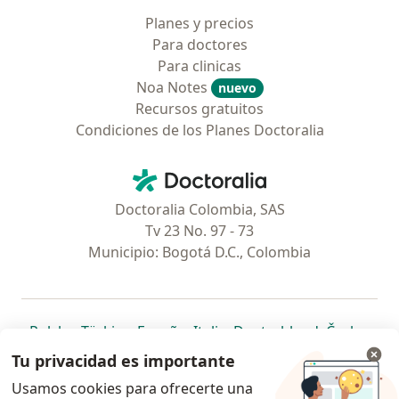
Planes y precios
Para doctores
Para clinicas
Noa Notes
nuevo
Recursos gratuitos
Condiciones de los Planes Doctoralia
Contacto
Doctoralia - Página de inicio
Doctoralia Colombia, SAS
Tv 23 No. 97 - 73
Municipio: Bogotá D.C., Colombia
se abre en una nueva pestaña
se abre en una nueva pestaña
se abre en una nueva pestaña
se abre en una nueva pes
se abre en 
se a
Polska
,
Türkiye
,
España
,
Italia
,
Deutschland
,
Česko
,
se abre en una nueva pestaña
se abre en una nueva pestaña
se abre en una nueva pestaña
se abre en una nueva p
se abre en 
se abr
Portugal
,
México
,
Chile
,
Brasil
,
Argentina
,
Perú
,
Tu privacidad es importante
se abre en una nueva pe
Colombia
Usamos cookies para ofrecerte una