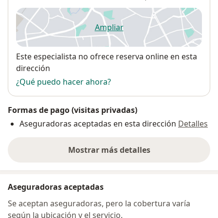
Ampliar
se abre en una nueva pestañ
Disponibilidad
Este especialista no ofrece reserva online en esta
dirección
¿Qué puedo hacer ahora?
Formas de pago (visitas privadas)
Aseguradoras aceptadas en esta dirección
Detalles
Mostrar más detalles
sobre la dirección
Aseguradoras aceptadas
Se aceptan aseguradoras, pero la cobertura varía
según la ubicación y el servicio.