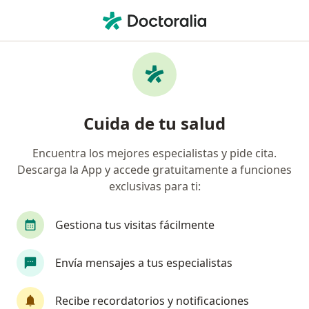
Men
Fibrilación Auricular • Cúcuta, Norte de Santander
Filtros
• 1
Seguro
Mapa
Especialistas en Fibrilación auricular en
Cuida de tu salud
Cúcuta
Encuentra los mejores especialistas y pide cita.
Descarga la App y accede gratuitamente a funciones
¿Qué especialidad estás buscando?
exclusivas para ti:
Cardiólogo
Cirujano general
Cirujano vas
Gestiona tus visitas fácilmente
Envía mensajes a tus especialistas
Recibe recordatorios y notificaciones