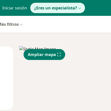
Iniciar sesión
¿Eres un especialista?
ás filtros
Jue
Vie
Sáb
Ampliar mapa
13 Ago
14 Ago
15 Ago