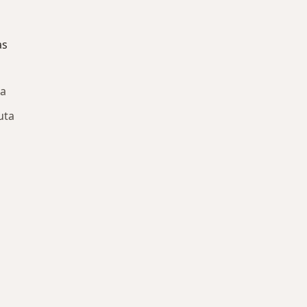
as
ta
uta
ría: Enfermedades más tratadas