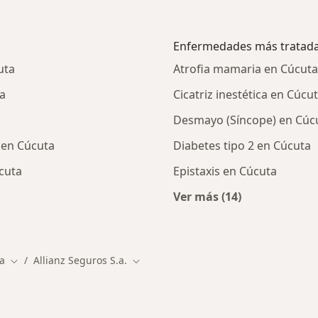
Enfermedades más tratad
uta
Atrofia mamaria en Cúcuta
ta
Cicatriz inestética en Cúcu
Desmayo (Síncope) en Cúc
. en Cúcuta
Diabetes tipo 2 en Cúcuta
cuta
Epistaxis en Cúcuta
Ver más (14)
alistas de Allianz Seguros S.A.
Más en esta catego
a
Allianz Seguros S.a.
e ciudad
Cambiar de ciudad
Cambiar de ciudad