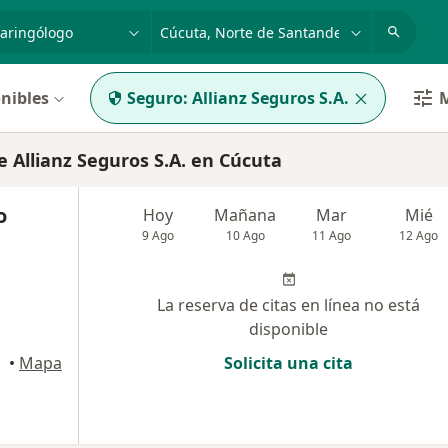
dad, enfermedad o nombre
p. ej. Bogotá
nibles
Seguro:
Allianz Seguros S.A.
M
 Allianz Seguros S.A. en Cúcuta
o
Hoy
Mañana
Mar
Mié
9 Ago
10 Ago
11 Ago
12 Ago
La reserva de citas en línea no está
disponible
•
Mapa
Solicita una cita