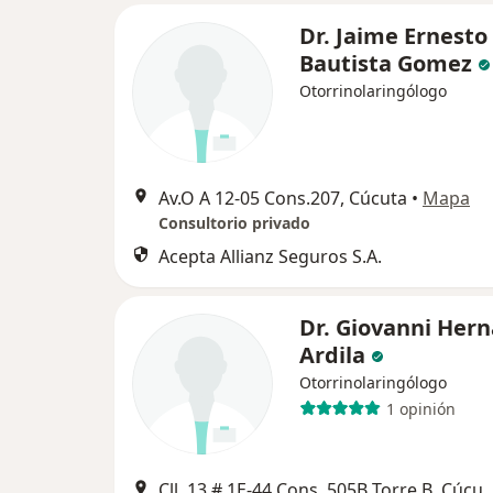
Dr. Jaime Ernesto
Bautista Gomez
Otorrinolaringólogo
Av.O A 12-05 Cons.207, Cúcuta
•
Mapa
Consultorio privado
Acepta Allianz Seguros S.A.
Dr. Giovanni Her
Ardila
Otorrinolaringólogo
1 opinión
Cll. 13 # 1E-44 Cons .505B To