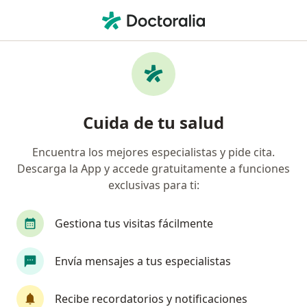
Men
Diabetes Tipo 2 • Cúcuta, Norte de Santander
Filtros
• 1
Seguro
Mapa
Especialistas en Diabetes tipo 2 en Cúcuta
Cuida de tu salud
Encuentra los mejores especialistas y pide cita.
¿Qué especialidad estás buscando?
Descarga la App y accede gratuitamente a funciones
Internista
Médico general
Cardiólogo
exclusivas para ti:
Gestiona tus visitas fácilmente
Envía mensajes a tus especialistas
Recibe recordatorios y notificaciones