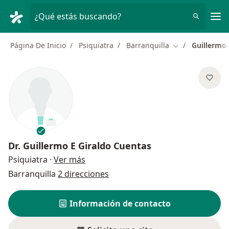
Men
¿Qué estás buscando?
Página De Inicio
Psiquiatra
Barranquilla
Guillermo 
Cambiar de ciu
Dr.
Guillermo E Giraldo Cuentas
sobre las especializaciones
Psiquiatra
·
Ver más
Barranquilla
2 direcciones
Información de contacto