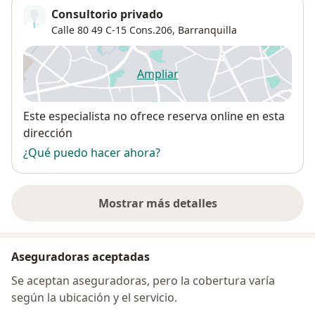
Consultorio privado
Calle 80 49 C-15 Cons.206,
Barranquilla
Ampliar
se abre en una nueva pestañ
Disponibilidad
Este especialista no ofrece reserva online en esta
dirección
¿Qué puedo hacer ahora?
Mostrar más detalles
sobre la dirección
Aseguradoras aceptadas
Se aceptan aseguradoras, pero la cobertura varía
según la ubicación y el servicio.