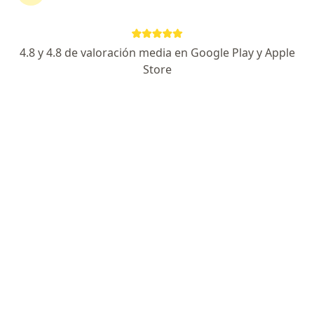
356 opiniones
Dirección
En línea
4.8 y 4.8 de valoración media en Google Play y Apple
Store
Calle 106 50-67 - Piso 4 - Consultorio 404a, Barranquilla
•
Mapa
Consultorio Dra Estefanía Jauregui Gran Boulevard
Acepta Compañía De Medicina Prepagada
Colsanitas S.A.
Visita Psiquiatría
Este especialista no ofrece reserva de cita en línea en esta dirección.
Solicita una cita