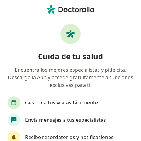
Men
Psiquiatra • Barranquilla, Atlántico
Filtros
Seguro:
Compañía De Medicin
Psiquiatras recomendados de Compañía De
Cuida de tu salud
Medicina Prepagada Colsanitas S.A. en
Barranquilla
Encuentra los mejores especialistas y pide cita.
Descarga la App y accede gratuitamente a funciones
exclusivas para ti:
Gestiona tus visitas fácilmente
Envía mensajes a tus especialistas
Dra. Estefania Jauregui
Recibe recordatorios y notificaciones
Psiquiatra