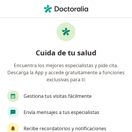
Men
Psiquiatra • Barranquilla, Atlántico
Filtros
Seguro:
Suramericana S.A.
Psiquiatras recomendados de Suramericana
Cuida de tu salud
S.A. en Barranquilla
Encuentra los mejores especialistas y pide cita.
Descarga la App y accede gratuitamente a funciones
exclusivas para ti:
Gestiona tus visitas fácilmente
Envía mensajes a tus especialistas
Dra. Estefania Jauregui
Psiquiatra
Recibe recordatorios y notificaciones
356 opiniones