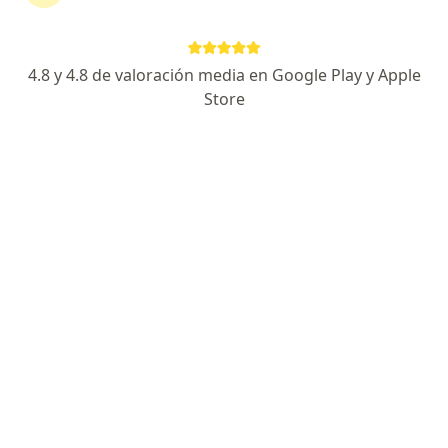
Dirección
En línea
4.8 y 4.8 de valoración media en Google Play y Apple
Calle 106 50-67 - Piso 4 - Consultorio 404a, Barranquilla
•
Mapa
Store
Consultorio Dra Estefanía Jauregui Gran Boulevard
Acepta Suramericana S.A.
Visita Psiquiatría
Este especialista no ofrece reserva de cita en línea en esta dirección.
Solicita una cita