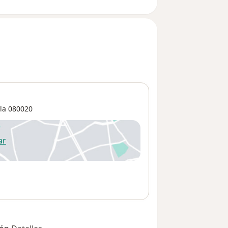
la
080020
ar
 abre en una nueva pestaña