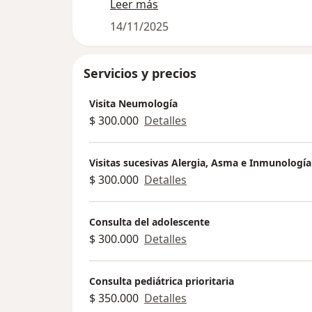
para ayudar a esa población con necesidades no resueltas el cual dejamos
Leer más
14/11/2025
Servicios y precios
Visita Neumología
$ 300.000
Detalles
Visitas sucesivas Alergia, Asma e Inmunología
$ 300.000
Detalles
Consulta del adolescente
$ 300.000
Detalles
Consulta pediátrica prioritaria
$ 350.000
Detalles