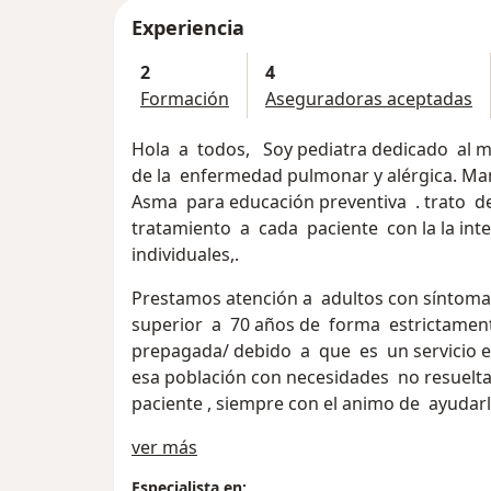
Experiencia
2
4
Formación
Aseguradoras aceptadas
Hola a todos, Soy pediatra dedicado al ma
de la enfermedad pulmonar y alérgica. Ma
Asma para educación preventiva . trato d
tratamiento a cada paciente con la la in
individuales,.
Prestamos atención a adultos con síntoma
superior a 70 años de forma estrictament
prepagada/ debido a que es un servicio e
esa población con necesidades no resuelta
paciente , siempre con el animo de ayudarl
Acerca de mí
ver más
Especialista en: