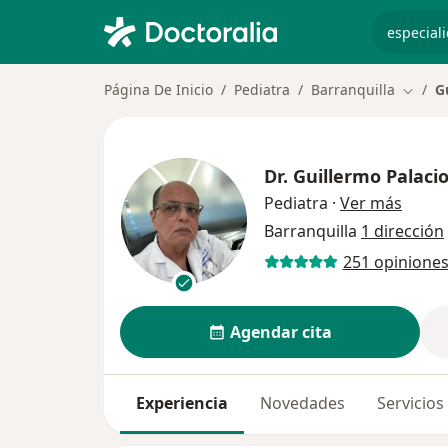
especiali
Página De Inicio
Pediatra
Barranquilla
G
Cambia
Dr.
Guillermo Palaci
sobre 
Pediatra
·
Ver más
Barranquilla
1 dirección
251 opinione
Agendar cita
Experiencia
Novedades
Servicios