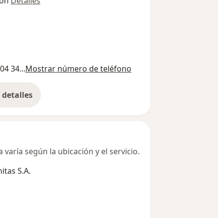
ión
Detalles
04 34...
Mostrar número de teléfono
detalles
bre la dirección
varía según la ubicación y el servicio.
tas S.A.