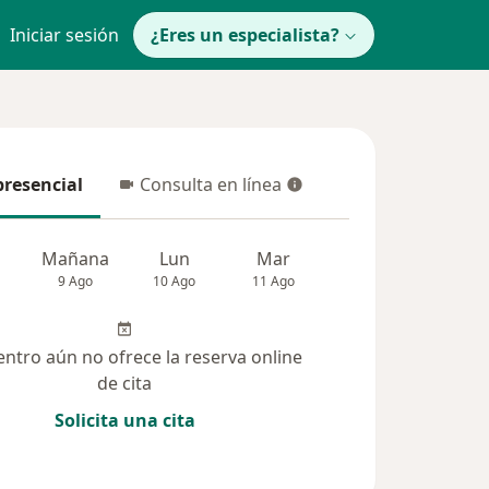
Iniciar sesión
¿Eres un especialista?
presencial
Consulta en línea
resencial
Consulta en línea
Mañana
Lun
Mar
Mié
Jue
9 Ago
10 Ago
11 Ago
12 Ago
13 Ag
entro aún no ofrece la reserva online
de cita
Solicita una cita
(251)
Dudas solucionadas (110)