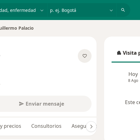
dad, enfermedad o nombre
p. ej. Bogotá
uillermo Palacio
r de ciudad
Visita 
o
Visita p
las especializaciones
Hoy
8 Ago
s
Este c
Enviar mensaje
 y precios
Consultorios
Aseguradoras
Opiniones 