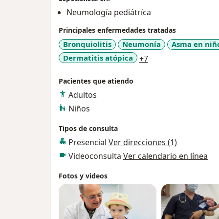
Neumología pediátríca
Principales enfermedades tratadas
Bronquiolitis
Neumonía
Asma en niñ
a11y_sr_more_dise
Dermatitis atópica
+7
Pacientes que atiendo
Adultos
Niños
Tipos de consulta
Presencial
Ver direcciones (1)
Videoconsulta
Ver calendario en línea
Fotos y videos