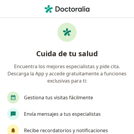
Men
Pediatra • Barranquilla, Atlántico
Filtros
Seguro:
Compañía De Medicin
Pediatras recomendados de Compañía De
Cuida de tu salud
Medicina Prepagada Colsanitas S.A. en
Barranquilla
Encuentra los mejores especialistas y pide cita.
Descarga la App y accede gratuitamente a funciones
exclusivas para ti:
Gestiona tus visitas fácilmente
Envía mensajes a tus especialistas
Dr. Guillermo Palacio
Recibe recordatorios y notificaciones
·
Ver más
Pediatra, Neumólogo, Alergólogo