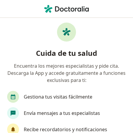
Men
Desnutrición • Barranquilla, Atlántico
Filtros
• 1
Seguro
Mapa
Especialistas en Desnutrición en
Cuida de tu salud
Barranquilla
Encuentra los mejores especialistas y pide cita.
Descarga la App y accede gratuitamente a funciones
¿Qué especialidad estás buscando?
exclusivas para ti:
Pediatra
Nutricionista
Gastroenterólogo 
Gestiona tus visitas fácilmente
Envía mensajes a tus especialistas
Recibe recordatorios y notificaciones