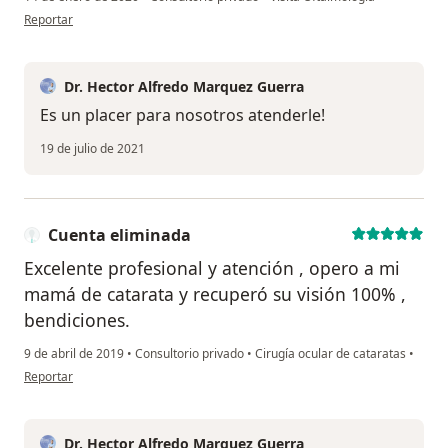
en opinión del usuario María Moya
Reportar
Dr. Hector Alfredo Marquez Guerra
Es un placer para nosotros atenderle!
19 de julio de 2021
Cuenta eliminada
Excelente profesional y atención , opero a mi
mamá de catarata y recuperó su visión 100% ,
bendiciones.
9 de abril de 2019
•
Consultorio privado
•
Cirugía ocular de cataratas
•
en opinión del usuario Cuenta eliminada
Reportar
Dr. Hector Alfredo Marquez Guerra