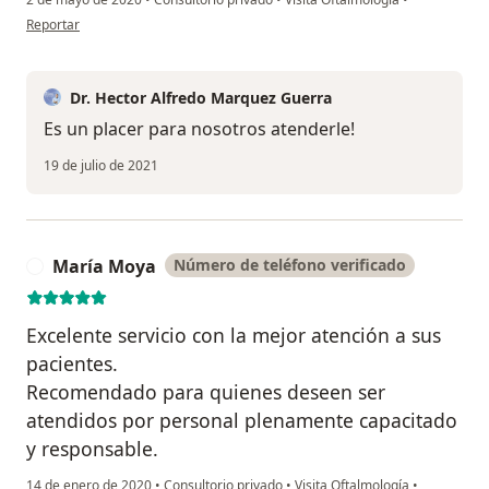
en opinión del usuario Ivan Nowogroder
Reportar
Dr. Hector Alfredo Marquez Guerra
Es un placer para nosotros atenderle!
19 de julio de 2021
María Moya
Número de teléfono verificado
M
Excelente servicio con la mejor atención a sus
pacientes.
Recomendado para quienes deseen ser
atendidos por personal plenamente capacitado
y responsable.
14 de enero de 2020
•
Consultorio privado
•
Visita Oftalmología
•