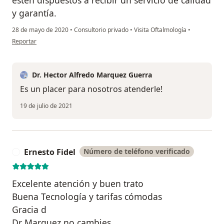
esten dispuestos a recibir un servicio de calidad
y garantía.
28 de mayo de 2020
•
Consultorio privado
•
Visita Oftalmología
•
en opinión del usuario Cuenta eliminada
Reportar
Dr. Hector Alfredo Marquez Guerra
Es un placer para nosotros atenderle!
19 de julio de 2021
Ernesto Fidel
Número de teléfono verificado
E
Excelente atención y buen trato
Buena Tecnología y tarifas cómodas
Gracia d
Dr Marquez no cambies