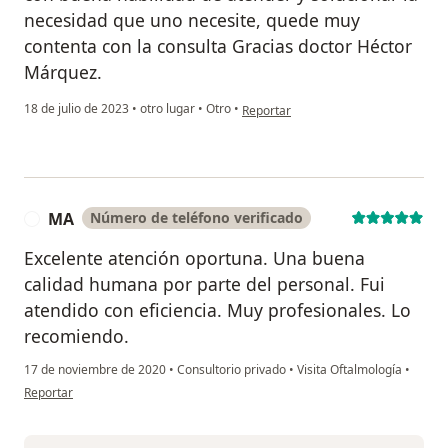
necesidad que uno necesite, quede muy
contenta con la consulta Gracias doctor Héctor
Márquez.
en opinión del usuario Monica Mont
18 de julio de 2023
•
otro lugar
•
Otro
•
Reportar
MA
Número de teléfono verificado
M
Excelente atención oportuna. Una buena
calidad humana por parte del personal. Fui
atendido con eficiencia. Muy profesionales. Lo
recomiendo.
17 de noviembre de 2020
•
Consultorio privado
•
Visita Oftalmología
•
en opinión del usuario MA
Reportar