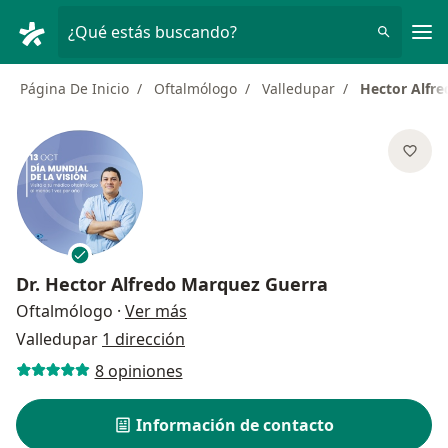
Men
¿Qué estás buscando?
Página De Inicio
Oftalmólogo
Valledupar
Hector Alfr
Dr.
Hector Alfredo Marquez Guerra
sobre las especializaciones
Oftalmólogo
·
Ver más
Valledupar
1 dirección
8 opiniones
Información de contacto