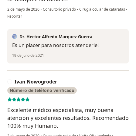
2 de mayo de 2020
•
Consultorio privado
•
Cirugía ocular de cataratas
•
en opinión del usuario Ernesto Fidel
Reportar
Dr. Hector Alfredo Marquez Guerra
Es un placer para nosotros atenderle!
19 de julio de 2021
Ivan Nowogroder
I
Número de teléfono verificado
Excelente médico especialista, muy buena
atención y excelentes resultados. Recomendado
100% muy Humano.
2 de mayo de 2020
•
Consultorio privado
•
Visita Oftalmología
•