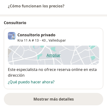
¿Cómo funcionan los precios?
Consultorio
Consultorio privado
Kra 11 A # 13 - 43 ,
Valledupar
Ampliar
se abre en una nueva pestañ
Disponibilidad
Este especialista no ofrece reserva online en esta
dirección
¿Qué puedo hacer ahora?
Mostrar más detalles
sobre la dirección