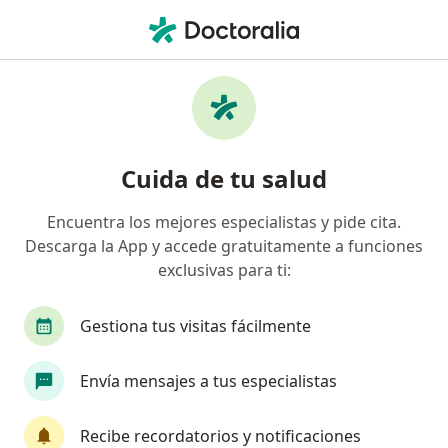
Men
Hipermetropía • Valledupar, César
Filtros
• 1
Seguro
Mapa
Especialistas en Hipermetropía en
Cuida de tu salud
Valledupar
Encuentra los mejores especialistas y pide cita.
Descarga la App y accede gratuitamente a funciones
¿Qué especialidad estás buscando?
exclusivas para ti:
Optómetra
Oftalmólogo
Especialista en 
Gestiona tus visitas fácilmente
Envía mensajes a tus especialistas
Recibe recordatorios y notificaciones