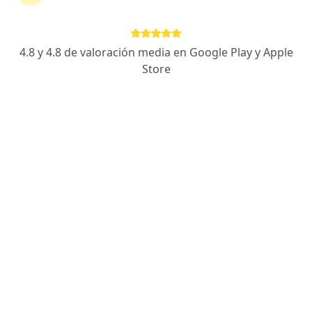
35 opiniones
Dirección 1
Dirección 2
4.8 y 4.8 de valoración media en Google Play y Apple
Store
Cra. 15 # 14-45, Valledupar
•
Mapa
Clínica de Ojos Sociedad Médica Bolivariana
Acepta Coomeva Medicina Prepagada S.A.
Consulta de Optometría
Este especialista no ofrece reserva de cita en línea en esta dirección.
Solicita una cita