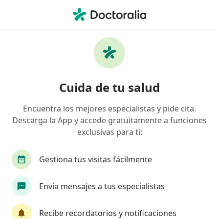
Men
Oftalmólogo • Valledupar, César
Filtros
Seguro:
Coomeva Medicina Pr
Oftalmólogos recomendados de Coomeva
Cuida de tu salud
Medicina Prepagada S.A. en Valledupar
Encuentra los mejores especialistas y pide cita.
Descarga la App y accede gratuitamente a funciones
exclusivas para ti:
Gestiona tus visitas fácilmente
Envía mensajes a tus especialistas
Destacado
Dr. Julián Espinosa Noguera
Recibe recordatorios y notificaciones
·
Ver más
Oftalmólogo