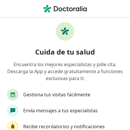
Men
Miopía • Valledupar, César
Filtros
• 1
Seguro
Mapa
Especialistas en Miopía en Valledupar
Cuida de tu salud
Encuentra los mejores especialistas y pide cita.
¿Qué especialidad estás buscando?
Descarga la App y accede gratuitamente a funciones
Optómetra
Oftalmólogo
Especialista en 
exclusivas para ti:
Gestiona tus visitas fácilmente
Envía mensajes a tus especialistas
Recibe recordatorios y notificaciones