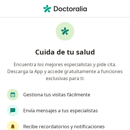
Men
Chalazión • Valledupar, César
Filtros
• 1
Seguro
Mapa
Especialistas en Chalazión en Valledupar
Cuida de tu salud
Encuentra los mejores especialistas y pide cita.
¿Qué especialidad estás buscando?
Descarga la App y accede gratuitamente a funciones
Oftalmólogo
Optómetra
Especialista en 
exclusivas para ti:
Gestiona tus visitas fácilmente
Envía mensajes a tus especialistas
Recibe recordatorios y notificaciones